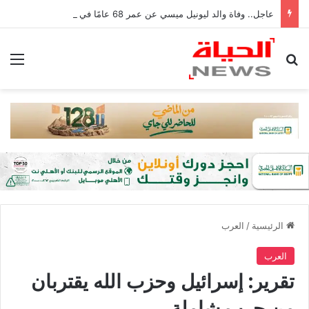
عاجل.. وفاة والد ليونيل ميسي عن عمر 68 عامًا في الأرجنتين
بحث عن
الق
الرئيسية
/
العرب
العرب
تقرير: إسرائيل وحزب الله يقتربان
من حرب شاملة