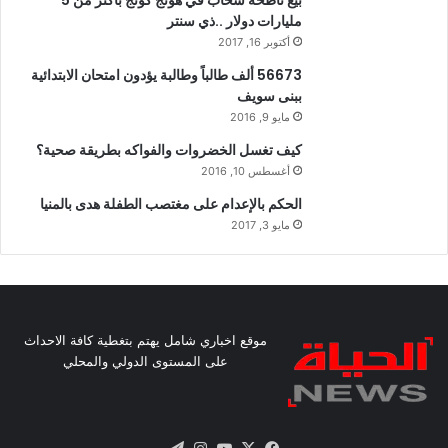
بيع ناطحة سحاب في هونج كونج بأكثر من 5
مليارات دولار ..ذي سنتر
أكتوبر 16, 2017
56673 ألف طالباً وطالبة يؤدون امتحان الابتدائية
ببنى سويف
مايو 9, 2016
كيف تغسل الخضروات والفواكه بطريقة صحية؟
أغسطس 10, 2016
الحكم بالإعدام على مغتصب الطفلة هدى بالمنيا
مايو 3, 2017
موقع اخباري شامل يهتم بتغطية كافة الاحداث
على المستوى الدولي والمحلي