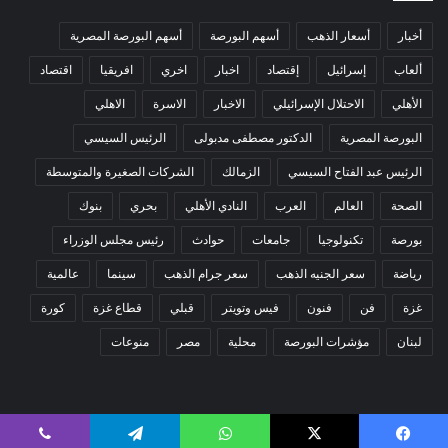
أخبار
أسعار الذهب
أسهم البورصة
أسهم البورصة المصرية
ألعاب
إسرائيل
إقتصاد
اخبار
اخري
افريقيا
اقتصاد
الأهلي
الاحتلال الإسرائيلي
الاخبار
الاسرة
الاهلي
البورصة المصرية
الدكتور مصطفى مدبولى
الرئيس السيسي
الرئيس عبد الفتاح السيسي
الزمالك
الشركات الصغيرة والمتوسطة
الصحة
العالم
العرب
النادي الأهلي
بحري
بنوك
بورصة
تكنولوجيا
جامعات
حوادث
رئيس مجلس الوزراء
رياضة
سعر الجنيه الذهب
سعر جرام الذهب
سينما
عالمية
غزة
فن
فنون
فيس وتويتر
قبلي
قطاع غزة
كورة
لبنان
مؤشرات البورصة
محلية
مصر
منوعات