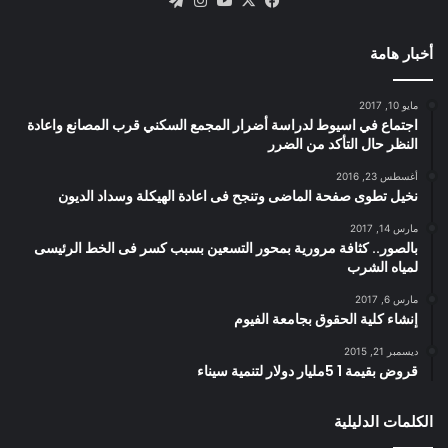
X
فيسبوك
يوتيوب
انستقرام
تيلقرام
أخبار هامة
مايو 10, 2017
اجتماع في اسيوط لدراسة أضرار المجمع السكني قرب المصانع واعادة
النظر حال التأكد من الضرر
أغسطس 23, 2016
نخيل تطوى صفحة الماضى وتنجح فى اعادة الهيكلة وسداد الديون
مارس 14, 2017
بالصور.. كثافة مرورية بمحور التسعين بسبب كسر فى الخط الرئيسى
لمياه الشرب
مارس 6, 2017
إنشاء كلية الحقوق بجامعة الفيوم
ديسمبر 21, 2015
قروض بقيمة 1 5مليار دولار لتنمية سيناء
الكلمات الدليلية