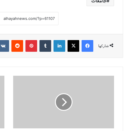
جامعات
فيسبوك
X
لينكدإن
‏Tumblr
بينتيريست
‏Reddit
شاركها