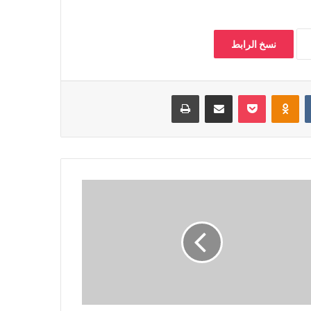
نسخ الرابط
‏VKontakte
Odnoklassniki
بوكيت
مشاركة عبر البريد
طباعة