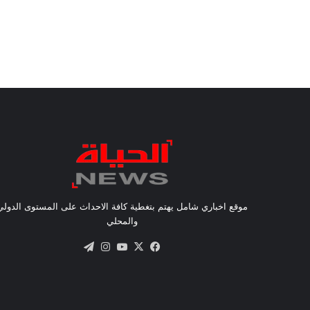
موقع اخباري شامل يهتم بتغطية كافة الاحداث على المستوى الدولي
والمحلي
X
فيسبوك
يوتيوب
انستقرام
تيلقرام