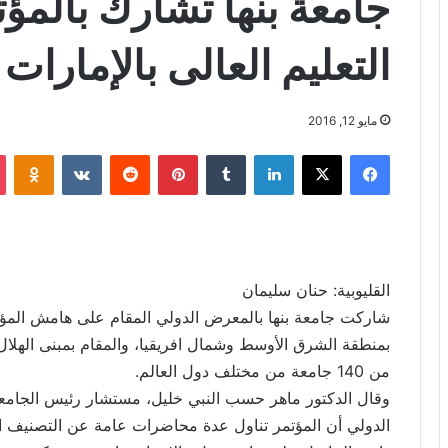
جامعة بنها تشارك بالمؤت
التعليم العالى بالإمارات
مايو 12, 2016
فيسبوك
X
لينكدإن
‏Tumblr
بينتيريست
‏Reddit
‏VKontakte
Odnoklassniki
القليوبية: حنان سليمان
شاركت جامعة بنها بالمعرض الدولي المقام على هامش المؤتم
بمنطقة الشرق الأوسط وشمال افريقيا، والمقام بمبنى الهلال 
من 140 جامعة من مختلف دول العالم.
وقال الدكتور ماهر حسب النبي خليل، مستشار رئيس الجامعة 
الدولي أن المؤتمر تناول عدة محاضرات عامة عن التصنيف ا