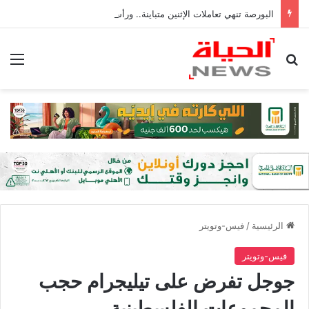
البورصة تنهي تعاملات الإثنين متباينة.. ورأس المال السوقي يربح 6 مليارات جنيه
بحث عن
الق
الرئيسية
/
فيس-وتويتر
فيس-وتويتر
جوجل تفرض على تيليجرام حجب
المجموعات الفلسطينية