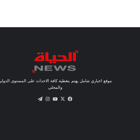
موقع اخباري شامل يهتم بتغطية كافة الاحداث على المستوى الدولي
والمحلي
X
فيسبوك
يوتيوب
انستقرام
تيلقرام