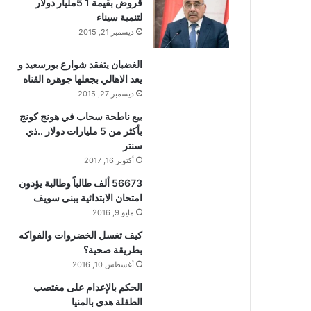
قروض بقيمة 1 5مليار دولار
لتنمية سيناء
ديسمبر 21, 2015
الغضبان يتفقد شوارع بورسعيد و
يعد الاهالي بجعلها جوهره القناه
ديسمبر 27, 2015
بيع ناطحة سحاب في هونج كونج
بأكثر من 5 مليارات دولار ..ذي
سنتر
أكتوبر 16, 2017
56673 ألف طالباً وطالبة يؤدون
امتحان الابتدائية ببنى سويف
مايو 9, 2016
كيف تغسل الخضروات والفواكه
بطريقة صحية؟
أغسطس 10, 2016
الحكم بالإعدام على مغتصب
الطفلة هدى بالمنيا