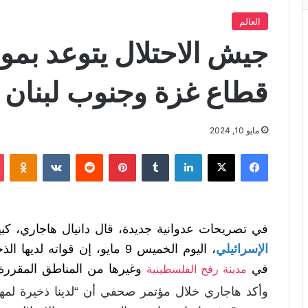
العالم
جيش الاحتلال يتوعد بمو
قطاع غزة وجنوب لبنان
مايو 10, 2024
فيسبوك
X
لينكدإن
‏Tumblr
بينتيريست
‏Reddit
‏VKontakte
Odnoklassniki
في تصريحات عدوانية جديدة، قال دانيال هاجاري، كبي
الإسرائيلي
، اليوم الخميس 9 مايو، إن قواته
في
وغيرها من المناطق المقررة.
مدينة رفح الفلسطينية
وأكد هاجاري خلال مؤتمر صحفي أن “لدينا ذخيرة لمهم