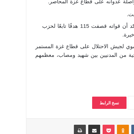
اصلة عدوانه على قطاع غزة المحاصر.
ت.
وامتدت تهديدات هاجاري لتشمل جنوب لبنان، حيث أكد أن قواته قصفت 115 هدفًا تابعًا لحزب
موي لجيش الاحتلال على قطاع غزة المستمر
 يومًا، مخلفا اكثر من 100 ألف ضحية من المدنيين بين شهيد ومصاب، معظمهم
نسخ الرابط
‏VKontakte
Odnoklassniki
بوكيت
مشاركة عبر البريد
طباعة