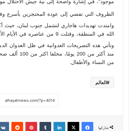
موجود”، في إشارة واضحة إلى نية جيش الاحتلال مو
الظروف التي تفضي إلى عودة المحتجزين بأسرع وق
الله في المنطقة، وقتلت 9 من عناصره في الأيام الأخيرة.
وتأتي هذه التصريحات العدوانية في ظل العدوان الد
منذ أكثر من 200
من النساء والأطفال.
العالم
فيسبوك
X
لينكدإن
‏Tumblr
بينتيريست
‏Reddit
شاركها