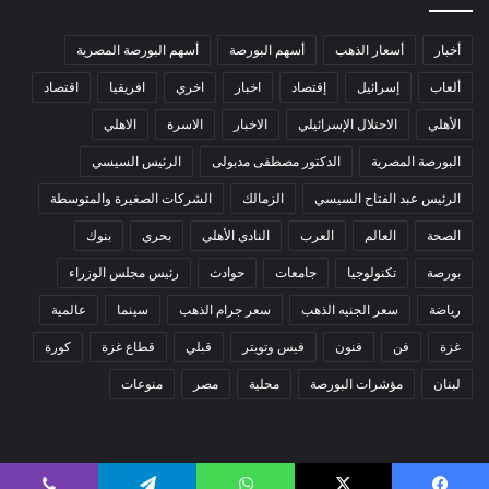
أخبار
أسعار الذهب
أسهم البورصة
أسهم البورصة المصرية
ألعاب
إسرائيل
إقتصاد
اخبار
اخري
افريقيا
اقتصاد
الأهلي
الاحتلال الإسرائيلي
الاخبار
الاسرة
الاهلي
البورصة المصرية
الدكتور مصطفى مدبولى
الرئيس السيسي
الرئيس عبد الفتاح السيسي
الزمالك
الشركات الصغيرة والمتوسطة
الصحة
العالم
العرب
النادي الأهلي
بحري
بنوك
بورصة
تكنولوجيا
جامعات
حوادث
رئيس مجلس الوزراء
رياضة
سعر الجنيه الذهب
سعر جرام الذهب
سينما
عالمية
غزة
فن
فنون
فيس وتويتر
قبلي
قطاع غزة
كورة
لبنان
مؤشرات البورصة
محلية
مصر
منوعات