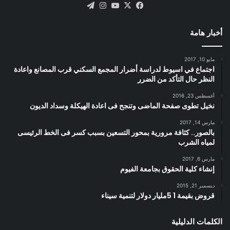
X
فيسبوك
يوتيوب
انستقرام
تيلقرام
أخبار هامة
مايو 10, 2017
اجتماع في اسيوط لدراسة أضرار المجمع السكني قرب المصانع واعادة
النظر حال التأكد من الضرر
أغسطس 23, 2016
نخيل تطوى صفحة الماضى وتنجح فى اعادة الهيكلة وسداد الديون
مارس 14, 2017
بالصور.. كثافة مرورية بمحور التسعين بسبب كسر فى الخط الرئيسى
لمياه الشرب
مارس 6, 2017
إنشاء كلية الحقوق بجامعة الفيوم
ديسمبر 21, 2015
قروض بقيمة 1 5مليار دولار لتنمية سيناء
الكلمات الدليلية