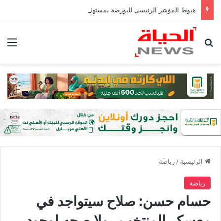
هبوط المؤشر الرئيسى للبورصة بمستهل التعاملات بضغوط تراجع أسهم قيادية
بحث عن
الق
الرئيسية
/
رياضة
رياضة
حسام حسن: صلاح سيتواجد في
معسكر المنتخب.. ولا صحه لوجود