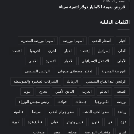
ديسمبر 21, 2015
قروض بقيمة 1 5مليار دولار لتنمية سيناء
الكلمات الدليلية
أخبار
أسعار الذهب
أسهم البورصة
أسهم البورصة المصرية
ألعاب
إسرائيل
إقتصاد
اخبار
اخري
افريقيا
اقتصاد
الأهلي
الاحتلال الإسرائيلي
الاخبار
الاسرة
الاهلي
البورصة المصرية
الدكتور مصطفى مدبولى
الرئيس السيسي
الرئيس عبد الفتاح السيسي
الزمالك
الشركات الصغيرة والمتوسطة
الصحة
العالم
العرب
النادي الأهلي
بحري
بنوك
بورصة
تكنولوجيا
جامعات
حوادث
رئيس مجلس الوزراء
رياضة
سعر الجنيه الذهب
سعر جرام الذهب
سينما
عالمية
غزة
فن
فنون
فيس وتويتر
قبلي
قطاع غزة
كورة
لبنان
مؤشرات البورصة
محلية
مصر
منوعات