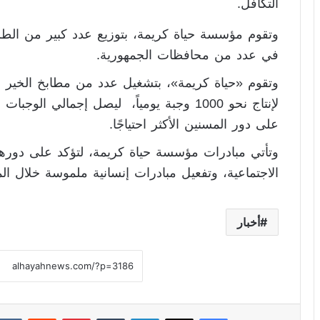
التكافل.
في عدد من محافظات الجمهورية.
وتقوم «حياة كريمة»، بتشغيل عدد من مطابخ الخير خل
على دور المسنين الأكثر احتياجًا.
وتأتي مبادرات مؤسسة حياة كريمة، لتؤكد على دورها 
الاجتماعية، وتفعيل مبادرات إنسانية ملموسة خلال المن
أخبار
فيسبوك
X
لينكدإن
‏Tumblr
بينتيريست
‏Reddit