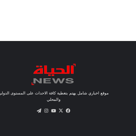
موقع اخباري شامل يهتم بتغطية كافة الاحداث على المستوى الدولي
والمحلي
X
فيسبوك
يوتيوب
انستقرام
تيلقرام