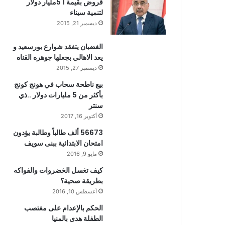
قروض بقيمة 1 5مليار دولار
لتنمية سيناء
ديسمبر 21, 2015
الغضبان يتفقد شوارع بورسعيد و
يعد الاهالي بجعلها جوهره القناه
ديسمبر 27, 2015
بيع ناطحة سحاب في هونج كونج
بأكثر من 5 مليارات دولار ..ذي
سنتر
أكتوبر 16, 2017
56673 ألف طالباً وطالبة يؤدون
امتحان الابتدائية ببنى سويف
مايو 9, 2016
كيف تغسل الخضروات والفواكه
بطريقة صحية؟
أغسطس 10, 2016
الحكم بالإعدام على مغتصب
الطفلة هدى بالمنيا