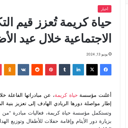
أخبار
حياة كريمة تُعزز قيم الت
الاجتماعية خلال عيد ال
يونيو 13, 2024
فيسبوك
X
لينكدإن
‏Tumblr
بينتيريست
‏Reddit
‏VKontakte
Odnoklassniki
أعلنت مؤسسة
حياة كريمة
إطار مواصلة دورها الريادي الهادف إلى تعزيز بنية الم
وتستكمل مؤسسة حياة كريمة، فعاليات مبادرة “من إن
بزيارة دور الأيتام وإقامة حفلات للأطفال وتوزيع الهد