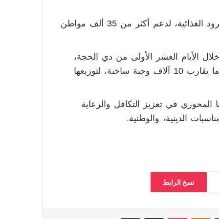
وتقوم مؤسسة حياة كريمة، بتوزيع عدد كبير من الطرود الغذائية، لدعم أكثر من 35 ألف مواطن
ال الأيام العشر الأولى من ذي الحجة،
لإنتاج نحو 1000 وجبة يومياً، ليصل إجمالي الوجبات ما يقارب 10 آلاف وجبة ساخنة، لتوزيعها
المحوري في تعزيز التكافل والرعاية
اسبات الدينية، والوطنية.
نسخ الرابط
‏VKontakte
Odnoklassniki
بوكيت
مشاركة عبر البريد
طباعة