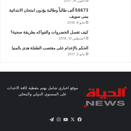
أكتوبر 16, 2017
56673 ألف طالباً وطالبة يؤدون امتحان الابتدائية
ببنى سويف
مايو 9, 2016
كيف تغسل الخضروات والفواكه بطريقة صحية؟
أغسطس 10, 2016
الحكم بالإعدام على مغتصب الطفلة هدى بالمنيا
مايو 3, 2017
موقع اخباري شامل يهتم بتغطية كافة الاحداث
على المستوى الدولي والمحلي
X
فيسبوك
يوتيوب
انستقرام
تيلقرام