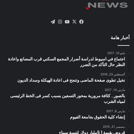
X
فيسبوك
يوتيوب
انستقرام
تيلقرام
أخبار هامة
مايو 10, 2017
اجتماع في اسيوط لدراسة أضرار المجمع السكني قرب المصانع واعادة
النظر حال التأكد من الضرر
أغسطس 23, 2016
نخيل تطوى صفحة الماضى وتنجح فى اعادة الهيكلة وسداد الديون
مارس 14, 2017
بالصور.. كثافة مرورية بمحور التسعين بسبب كسر فى الخط الرئيسى
لمياه الشرب
مارس 6, 2017
إنشاء كلية الحقوق بجامعة الفيوم
ديسمبر 21, 2015
قروض بقيمة 1 5مليار دولار لتنمية سيناء