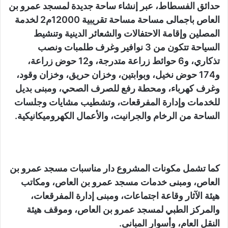
حدائق الفسطاط، عبر إنشاء ساحة جديدة لمسجد عمرو بن
العاص باجمالى مساحة مساحة تقريبية 12000م2 لخدمة
المصلين وإقامة الاحتفالات والشعائر الدينية وتنشيط
السياحة تتكون من 3 نوافير وغرف طلمبات ونصب
تذكاري، و6 حوائط زراعة متدرجة، و12 حوض زراعة،
و174 حوض نخيل، وبوابتين، وخزان حريق، وخزان وقود،
وغرف كهرباء، ومحطة رفع للصرف الصحي، ومبنى بديل
للخدمات وإدارة المفرقعات، وتشطيب مشايات وجلسات
الساحة من الرخام والجرانيت، والأعمال الكهروميكانيكية.
كما تشمل مكونات المشروع دار مناسبات مسجد عمرو بن
العاص، ومبنى خدمات مسجد عمرو بن العاص، ومكاتب
هيئة الآثار وقاعة اجتماعات، ومبنى إدارة المفرقعات،
والمركز الطبي لمسجد عمرو بن العاص، وموقف هيئة
النقل العام، وأسوار المبانى.