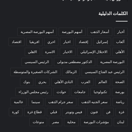
الكلمات الدليلية
أخبار
أسعار الذهب
أسهم البورصة
أسهم البورصة المصرية
ألعاب
إسرائيل
إقتصاد
اخبار
اخري
افريقيا
اقتصاد
الأهلي
الاحتلال الإسرائيلي
الاخبار
الاسرة
الاهلي
البورصة المصرية
الدكتور مصطفى مدبولى
الرئيس السيسي
الرئيس عبد الفتاح السيسي
الزمالك
الشركات الصغيرة والمتوسطة
الصحة
العالم
العرب
النادي الأهلي
بحري
بنوك
بورصة
تكنولوجيا
جامعات
حوادث
رئيس مجلس الوزراء
رياضة
سعر الجنيه الذهب
سعر جرام الذهب
سينما
عالمية
غزة
فن
فنون
فيس وتويتر
قبلي
قطاع غزة
كورة
لبنان
مؤشرات البورصة
محلية
مصر
منوعات