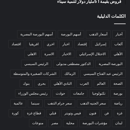
قروض بقيمة 1 5مليار دولار لتنمية سيناء
الكلمات الدليلية
أخبار
أسعار الذهب
أسهم البورصة
أسهم البورصة المصرية
ألعاب
إسرائيل
إقتصاد
اخبار
اخري
افريقيا
اقتصاد
الأهلي
الاحتلال الإسرائيلي
الاخبار
الاسرة
الاهلي
البورصة المصرية
الدكتور مصطفى مدبولى
الرئيس السيسي
الرئيس عبد الفتاح السيسي
الزمالك
الشركات الصغيرة والمتوسطة
الصحة
العالم
العرب
النادي الأهلي
بحري
بنوك
بورصة
تكنولوجيا
جامعات
حوادث
رئيس مجلس الوزراء
رياضة
سعر الجنيه الذهب
سعر جرام الذهب
سينما
عالمية
غزة
فن
فنون
فيس وتويتر
قبلي
قطاع غزة
كورة
لبنان
مؤشرات البورصة
محلية
مصر
منوعات