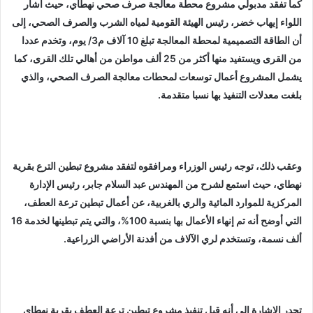
كما تفقد مدبولي مشروع محطة معالجة صرف صحي نهطاي، حيث أشار
اللواء إيهاب خضر، رئيس الهيئة القومية لمياه الشرب والصرف الصحي، إلى
أن الطاقة التصميمية لمحطة المعالجة تبلغ 10 آلاف م3/ يوم، وتخدم عددا
من القرى ويستفيد منها أكثر من 25 ألف مواطن من أهالي تلك القرى، كما
يشمل المشروع أعمال توسعات لمحطات معالجة الصرف الصحي، والذي
بلغت معدلات التنفيذ بها نسبا متقدمة.
وعقب ذلك، توجه رئيس الوزراء ومرافقوه لتفقد مشروع تبطين الترع بقرية
نهطاي، حيث استمع لشرح من المهندس عبد السلام جابر، رئيس الإدارة
المركزية للموارد المائية والري بالغربية، عن أعمال تبطين ترعة العطف،
التي أوضح أنه تم إنهاء الأعمال بها بنسبة 100%، والتي يتم تبطينها لخدمة 16
ألف نسمة، وتستخدم لري الآلاف من أفدنة الأراضي الزراعية.
تجدر الإشارة إلى أنه قبل تنفيذ مشروع تبطين ترعة العطف بقرية نهطاي