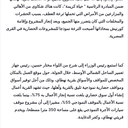
ضمن المبادرة الرئاسية ” حياة كريمة”، كانت هناك شكاوى من الأهالي
والمزارعين من الأمراض التي تحملها ترعة العطف، بسبب الحشرات
والمخلفات التي كان يتضرر منها الجميع، وبعد إنجاز المشروع وإقامة
كورنيش بمحاذاتها أصبحت الترعة نموذجا للمشروعات الحضارية في القرى
المصرية.
كما استمع رئيس الوزراء إلى شرح من اللواء مختار حسين، رئيس جهاز
تعمير الساحل الشمالي الأوسط، خلال الجولة، حول موقع العمل بالمكان
المخصص للمواقف والأسواق بقرية نهطاي، وذلك من أجل توفير أسواق
ومواقف حضارية نموذجية تليق بالقرية وأهلها، حيث تشهد القرية أعمال
إنشاء أول سوق حضاري بلغت نسبة إنجاز الأعمال به 75%، بينما بلغت
نسبة الأعمال بالموقف النموذجي 55%، مشيرا إلى أن مشروع موقف
سيارات الأجرة النموذجي يقع على مساحة 350 مترا مسطحا، ويخدم
قريتي نهطاي، وكفر الدغايدة.