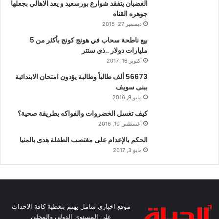
الغضبان يتفقد شوارع بورسعيد و يعد الاهالي بجعلها
جوهره القناه
ديسمبر 27, 2015
بيع ناطحة سحاب في هونج كونج بأكثر من 5
مليارات دولار ..ذي سنتر
أكتوبر 16, 2017
56673 ألف طالباً وطالبة يؤدون امتحان الابتدائية
ببنى سويف
مايو 9, 2016
كيف تغسل الخضروات والفواكه بطريقة صحية؟
أغسطس 10, 2016
الحكم بالإعدام على مغتصب الطفلة هدى بالمنيا
مايو 3, 2017
موقع اخباري شامل يهتم بتغطية كافة الاحداث
على المستوى الدولي والمحلي