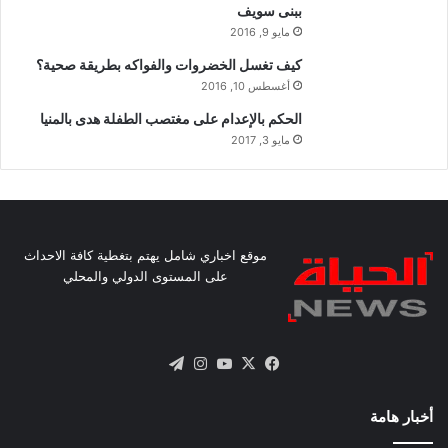
ببنى سويف
مايو 9, 2016
كيف تغسل الخضروات والفواكه بطريقة صحية؟
أغسطس 10, 2016
الحكم بالإعدام على مغتصب الطفلة هدى بالمنيا
مايو 3, 2017
موقع اخباري شامل يهتم بتغطية كافة الاحداث
على المستوى الدولي والمحلي
X
فيسبوك
يوتيوب
انستقرام
تيلقرام
أخبار هامة