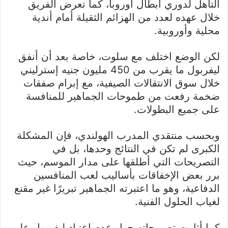
التأهل لدوري أبطال أوروبا، كما تعرض الفريق
خلال عهده لعدد من الهزائم الثقيلة أمام أندية
محلية وأوروبية.
لكن الوضع اختلف مع سلوت، خاصة بعد أن أنفق
ليفربول ما يقرب من 450 مليون جنيه إسترليني
خلال سوق الانتقالات الصيفية، مع إبرام صفقات
ضخمة رفعت من طموحات الجماهير للمنافسة
على جميع البطولات.
وبحسب منتقدي المدرب الهولندي، فإن المشكلة
الكبرى لم تكن في النتائج وحدها، بل في
التصريحات التي أطلقها على مدار الموسم، حيث
برر بعض الإخفاقات بأساليب لعب المنافسين
الدفاعية، وهو ما اعتبرته الجماهير تبريرًا غير مقنع
لغياب الحلول الفنية.
كما أثارت تصريحاته حول عدم اعتياد ليفربول على