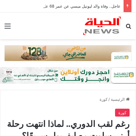
عاجل.. وفاة والد ليونيل ميسي عن عمر 68 عامًا في الأرجنتين
بحث عن
الق
الرئيسية
/
كورة
كورة
رغم لقب الدوري.. لماذا انتهت رحلة
أرني سلوت مع ليفربول سريعًا؟