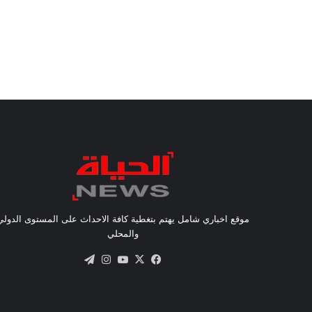
موقع اخباري شامل يهتم بتغطية كافة الاحداث على المستوى الدولي
والمحلي
X
فيسبوك
يوتيوب
انستقرام
تيلقرام