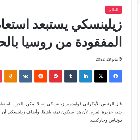
العالم
زيلينسكي يستبعد استعاد
المفقودة من روسيا بال
مايو 29, 2022
فيسبوك
X
لينكدإن
‏Tumblr
بينتيريست
‏Reddit
‏VKontakte
Odnoklassniki
شبه جزيرة القرم، لأن هذا سيكون ثمنه باهظا. وأضاف زيلينسكي أ
دونباس وخاركيف.