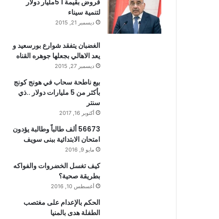
قروض بقيمة 1 5مليار دولار
لتنمية سيناء
ديسمبر 21, 2015
الغضبان يتفقد شوارع بورسعيد و
يعد الاهالي بجعلها جوهره القناه
ديسمبر 27, 2015
بيع ناطحة سحاب في هونج كونج
بأكثر من 5 مليارات دولار ..ذي
سنتر
أكتوبر 16, 2017
56673 ألف طالباً وطالبة يؤدون
امتحان الابتدائية ببنى سويف
مايو 9, 2016
كيف تغسل الخضروات والفواكه
بطريقة صحية؟
أغسطس 10, 2016
الحكم بالإعدام على مغتصب
الطفلة هدى بالمنيا