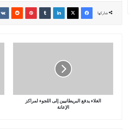
فيسبوك
X
لينكدإن
‏Tumblr
بينتيريست
‏Reddit
شاركها
الغلاء يدفع البريطانيين إلى اللجوء لمراكز
الإعانة