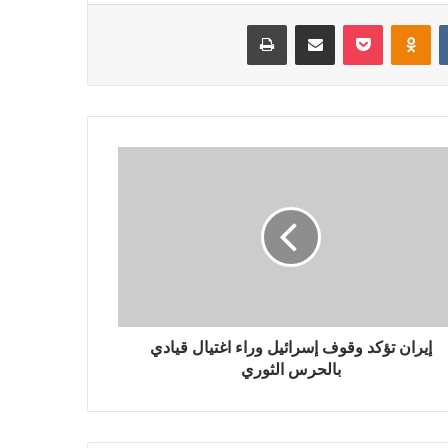
‏VKontakte
Odnoklassniki
بوكيت
مشاركة عبر البريد
طباعة
إيران تؤكد وقوف إسرائيل وراء اغتيال قيادي
بالحرس الثوري