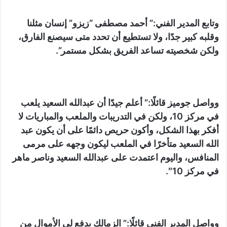
وتابع المدير الفني:” أحمد مصطفى “زيزو” إنسان مثلنا
وقلبه كبير جدًا، ولا تستطيع أن تحدد متى سيصنع الفارق،
ولكن شخصيته تساعد الفريق بشكل مستمر”.
وواصل جوميز قائلًا:” أعلم جيدًا أن عبدالله السعيد يلعب
في مركز 10، ولكن في التدريبات والملعب والمباريات لا
أفكر بهذا الشكل، وأكون حريص دائمًا على أن يكون عبد
الله السعيد متأخرًا في الملعب ليكون وجهه على مرمى
المنافس، واليوم اعتمدت على عبدالله السعيد وناصر ماهر
في مركز 10″.
وواصل المدير الفني قائلًا:” الزمالك يدفع لي الأموال من