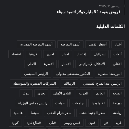
ديسمبر 21, 2015
قروض بقيمة 1 5مليار دولار لتنمية سيناء
الكلمات الدليلية
أخبار
أسعار الذهب
أسهم البورصة
أسهم البورصة المصرية
ألعاب
إسرائيل
إقتصاد
اخبار
اخري
افريقيا
اقتصاد
الأهلي
الاحتلال الإسرائيلي
الاخبار
الاسرة
الاهلي
البورصة المصرية
الدكتور مصطفى مدبولى
الرئيس السيسي
الرئيس عبد الفتاح السيسي
الزمالك
الشركات الصغيرة والمتوسطة
الصحة
العالم
العرب
النادي الأهلي
بحري
بنوك
بورصة
تكنولوجيا
جامعات
حوادث
رئيس مجلس الوزراء
رياضة
سعر الجنيه الذهب
سعر جرام الذهب
سينما
عالمية
غزة
فن
فنون
فيس وتويتر
قبلي
قطاع غزة
كورة