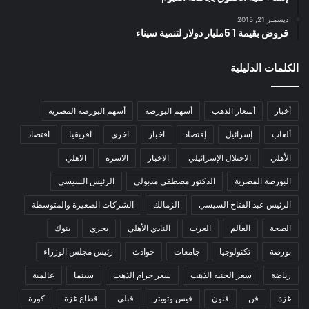
ديسمبر 21, 2015
قروض بقيمة 1 5مليار دولار لتنمية سيناء
الكلمات الدليلية
أخبار
أسعار الذهب
أسهم البورصة
أسهم البورصة المصرية
ألعاب
إسرائيل
إقتصاد
اخبار
اخري
افريقيا
اقتصاد
الأهلي
الاحتلال الإسرائيلي
الاخبار
الاسرة
الاهلي
البورصة المصرية
الدكتور مصطفى مدبولى
الرئيس السيسي
الرئيس عبد الفتاح السيسي
الزمالك
الشركات الصغيرة والمتوسطة
الصحة
العالم
العرب
النادي الأهلي
بحري
بنوك
بورصة
تكنولوجيا
جامعات
حوادث
رئيس مجلس الوزراء
رياضة
سعر الجنيه الذهب
سعر جرام الذهب
سينما
عالمية
غزة
فن
فنون
فيس وتويتر
قبلي
قطاع غزة
كورة