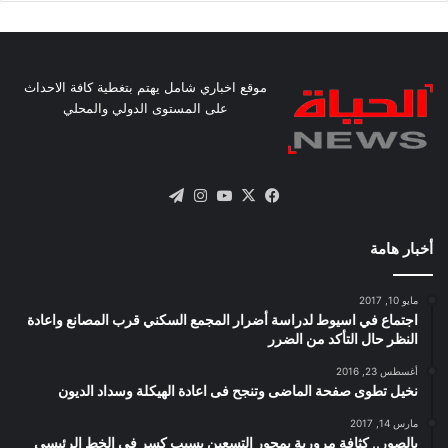
موقع اخباري شامل يهتم بتغطية كافة الاحداث
على المستوى الدولي والمحلي
X
فيسبوك
يوتيوب
انستقرام
تيلقرام
أخبار هامة
مايو 10, 2017
اجتماع في اسيوط لدراسة أضرار المجمع السكني قرب المصانع واعادة
النظر حال التأكد من الضرر
أغسطس 23, 2016
نخيل تطوى صفحة الماضى وتنجح فى اعادة الهيكلة وسداد الديون
مارس 14, 2017
بالصور.. كثافة مرورية بمحور التسعين بسبب كسر فى الخط الرئيسى