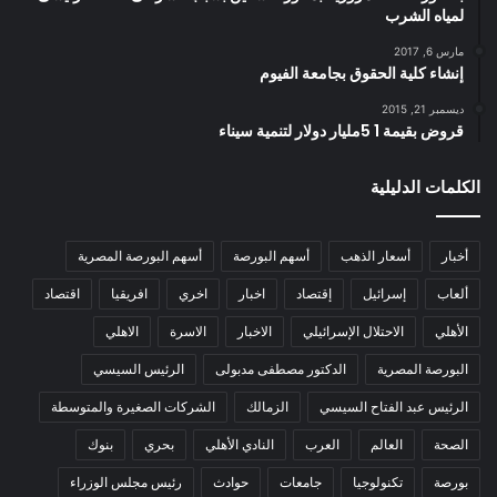
لمياه الشرب
مارس 6, 2017
إنشاء كلية الحقوق بجامعة الفيوم
ديسمبر 21, 2015
قروض بقيمة 1 5مليار دولار لتنمية سيناء
الكلمات الدليلية
أخبار
أسعار الذهب
أسهم البورصة
أسهم البورصة المصرية
ألعاب
إسرائيل
إقتصاد
اخبار
اخري
افريقيا
اقتصاد
الأهلي
الاحتلال الإسرائيلي
الاخبار
الاسرة
الاهلي
البورصة المصرية
الدكتور مصطفى مدبولى
الرئيس السيسي
الرئيس عبد الفتاح السيسي
الزمالك
الشركات الصغيرة والمتوسطة
الصحة
العالم
العرب
النادي الأهلي
بحري
بنوك
بورصة
تكنولوجيا
جامعات
حوادث
رئيس مجلس الوزراء