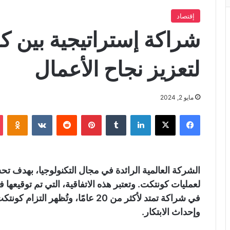
إقتصاد
شراكة إستراتيجية بين ك
لتعزيز نجاح الأعمال
مايو 2, 2024
فيسبوك
X
لينكدإن
‏Tumblr
بينتيريست
‏Reddit
‏VKontakte
Odnoklassniki
الشركة العالمية الرائدة في مجال التكنولوجيا، بهدف تح
لعمليات كونتكت. وتعتبر هذه الاتفاقية، التي تم توقيعها 
في شراكة تمتد لأكثر من 20 عامًا، وتُ
وإحداث الابتكار.