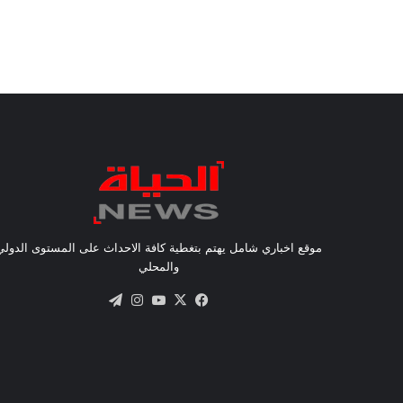
موقع اخباري شامل يهتم بتغطية كافة الاحداث على المستوى الدولي
والمحلي
X
فيسبوك
يوتيوب
انستقرام
تيلقرام