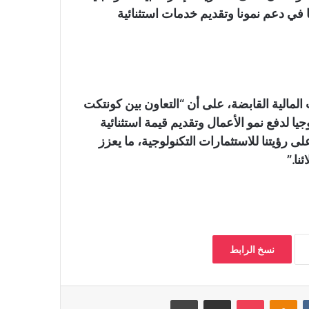
ًا في دعم نمونا وتقديم خدمات استثنائية
لمالية القابضة، على أن “التعاون بين كونتكت
جيا لدفع نمو الأعمال وتقديم قيمة استثنائية
ى رؤيتنا للاستثمارات التكنولوجية، ما يعزز
نا.”
نسخ الرابط
‏VKontakte
Odnoklassniki
بوكيت
مشاركة عبر البريد
طباعة