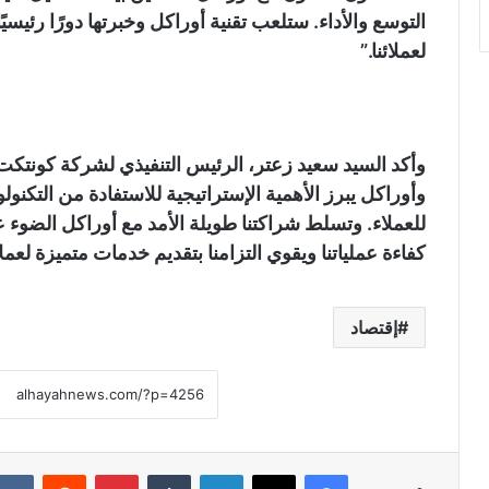
التوسع والأداء. ستلعب تقنية أوراكل وخبرتها دورًا رئيسي
لعملائنا.”
وأكد السيد سعيد زعتر، الرئيس التنفيذي لشركة كونتكت ا
وأوراكل يبرز الأهمية الإستراتيجية للاستفادة من التكنولو
للعملاء. وتسلط شراكتنا طويلة الأمد مع أوراكل الضوء عل
كفاءة عملياتنا ويقوي التزامنا بتقديم خدمات متميزة لعملائ
إقتصاد
فيسبوك
X
لينكدإن
‏Tumblr
بينتيريست
‏Reddit