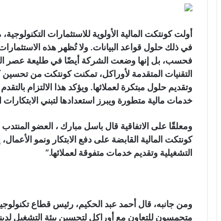
أولت كونتكت المالية الأولوية للاستثمارات التكنولوجية
في ذلك حلول قواعد البيانات. ولا تُظهر هذه الاستثمارا
فحسب، بل إنها وضعت الشركة أيضًا في طليعة عصر الذ
التقنيات المتقدمة لأوراكل، تمكنت كونتكت من تحسين كف
وتقديم حلول مبتكرة لعملائها. ويؤكد هذا الالتزام بالتق
خدمات مالية متطورة ويبرز استعدادها لتبني الابتكارات ال
ومعلقًا على الاتفاقية قال باسل مبارك ، العضو المنتد
كونتكت المالية القابضة على دفع الابتكار ونمو الأعمال، 
التشغيلية وتقديم خدمات متفوقة لعملائها.”
ومن جانبه، قال أحمد عبد الحكيم، رئيس قطاع تكنولوجيا
متحمسون للتعاون مع أوراكل لتحسين بيئة التشغيل لدينا