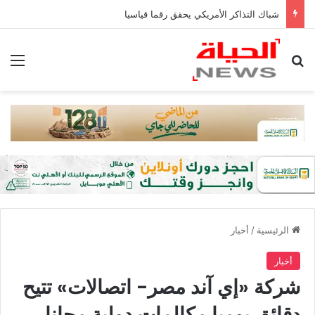
شباك التذاكر الأمريكي يحقق رقما قياسيا
بحث عن
الق
الرئيسية
/
أخبار
أخبار
شركة «إي آند مصر- اتصالات» تتيح
دقائق يوميا مكالمات دولية مجانا