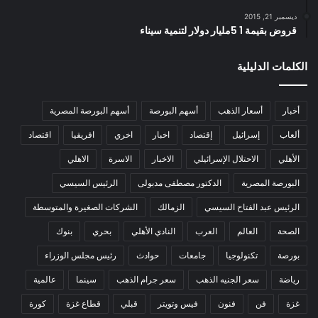
ديسمبر 21, 2015
قروض بقيمة 1 5مليار دولار لتنمية سيناء
الكلمات الدليلية
أخبار
أسعار الذهب
أسهم البورصة
أسهم البورصة المصرية
ألعاب
إسرائيل
إقتصاد
اخبار
اخري
افريقيا
اقتصاد
الأهلي
الاحتلال الإسرائيلي
الاخبار
الاسرة
الاهلي
البورصة المصرية
الدكتور مصطفى مدبولى
الرئيس السيسي
الرئيس عبد الفتاح السيسي
الزمالك
الشركات الصغيرة والمتوسطة
الصحة
العالم
العرب
النادي الأهلي
بحري
بنوك
بورصة
تكنولوجيا
جامعات
حوادث
رئيس مجلس الوزراء
رياضة
سعر الجنيه الذهب
سعر جرام الذهب
سينما
عالمية
غزة
فن
فنون
فيس وتويتر
قبلي
قطاع غزة
كورة