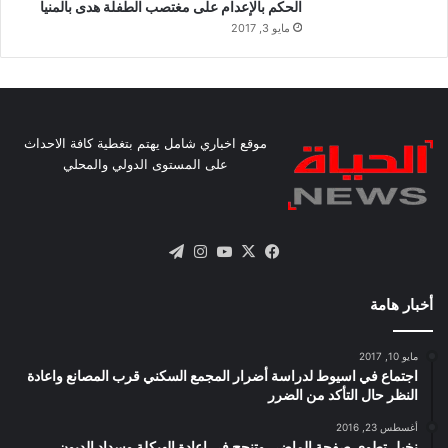
الحكم بالإعدام على مغتصب الطفلة هدى بالمنيا
مايو 3, 2017
موقع اخباري شامل يهتم بتغطية كافة الاحداث
على المستوى الدولي والمحلي
X
فيسبوك
يوتيوب
انستقرام
تيلقرام
أخبار هامة
مايو 10, 2017
اجتماع في اسيوط لدراسة أضرار المجمع السكني قرب المصانع واعادة
النظر حال التأكد من الضرر
أغسطس 23, 2016
نخيل تطوى صفحة الماضى وتنجح فى اعادة الهيكلة وسداد الديون