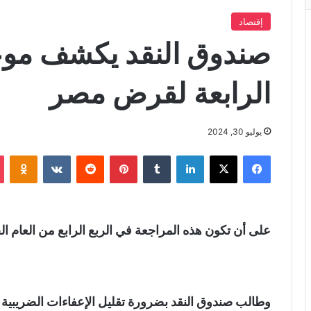
إقتصاد
صندوق النقد يكشف موع
الرابعة لقرض مصر
يوليو 30, 2024
فيسبوك
X
لينكدإن
‏Tumblr
بينتيريست
‏Reddit
‏VKontakte
Odnoklassniki
على أن تكون هذه المراجعة في الربع الرابع من العام الجاري 2024 (سبتمبر- د
وطالب صندوق النقد بضرورة تقليل الإعفاءات الضريبية 