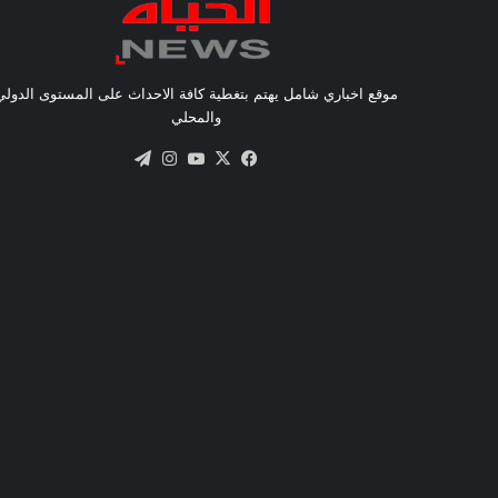
موقع اخباري شامل يهتم بتغطية كافة الاحداث على المستوى الدولي
والمحلي
X
فيسبوك
يوتيوب
انستقرام
تيلقرام