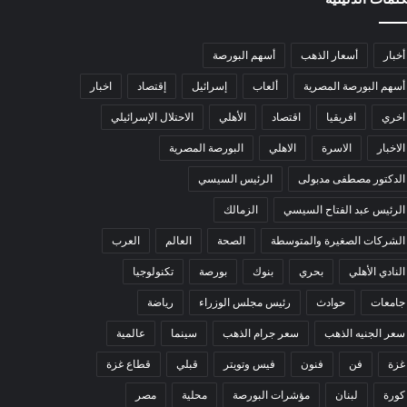
أخبار
أسعار الذهب
أسهم البورصة
أسهم البورصة المصرية
ألعاب
إسرائيل
إقتصاد
اخبار
اخري
افريقيا
اقتصاد
الأهلي
الاحتلال الإسرائيلي
الاخبار
الاسرة
الاهلي
البورصة المصرية
الدكتور مصطفى مدبولى
الرئيس السيسي
الرئيس عبد الفتاح السيسي
الزمالك
الشركات الصغيرة والمتوسطة
الصحة
العالم
العرب
النادي الأهلي
بحري
بنوك
بورصة
تكنولوجيا
جامعات
حوادث
رئيس مجلس الوزراء
رياضة
سعر الجنيه الذهب
سعر جرام الذهب
سينما
عالمية
غزة
فن
فنون
فيس وتويتر
قبلي
قطاع غزة
كورة
لبنان
مؤشرات البورصة
محلية
مصر