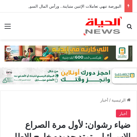
البورصة تنهي تعاملات الإثنين متباينة.. ورأس المال السوقي يربح 6 مليارات جنيه
بحث عن
الق
الرئيسية
/
أخبار
أخبار
ضياء رشوان: لأول مرة الصراع
الإسرائيلي تمتد حدوده خارج الإطار