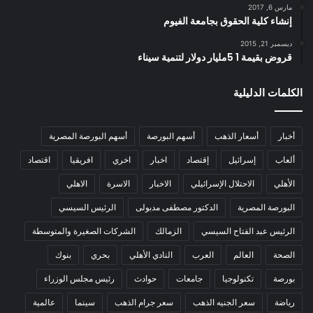
مارس 6, 2017
إنشاء كلية الحقوق بجامعة الفيوم
ديسمبر 21, 2015
قروض بقيمة 1 5مليار دولار لتنمية سيناء
الكلمات الدليلية
أخبار
أسعار الذهب
أسهم البورصة
أسهم البورصة المصرية
ألعاب
إسرائيل
إقتصاد
اخبار
اخري
افريقيا
اقتصاد
الأهلي
الاحتلال الإسرائيلي
الاخبار
الاسرة
الاهلي
البورصة المصرية
الدكتور مصطفى مدبولى
الرئيس السيسي
الرئيس عبد الفتاح السيسي
الزمالك
الشركات الصغيرة والمتوسطة
الصحة
العالم
العرب
النادي الأهلي
بحري
بنوك
بورصة
تكنولوجيا
جامعات
حوادث
رئيس مجلس الوزراء
رياضة
سعر الجنيه الذهب
سعر جرام الذهب
سينما
عالمية