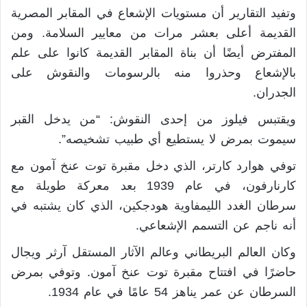
وتفيد التقارير أن مستويات الإشعاع في المقابر المصرية
القديمة أعلى بعشر مرات من معايير السلامة. ومن
المفترض أيضًا أن بناة المقابر القديمة كانوا على علم
بالإشعاع وحذروا منه بالرسومات والنقوش على
الجدران.
ويقتبس فيلوز من إحدى النقوش: “من يدخل القبر
سيموت بمرض لا يستطيع أي طبيب تشخيصه”.
توفي هوارد كارتر، الذي دخل مقبرة توت عنخ آمون مع
كارنارفون، في عام 1939 بعد معركة طويلة مع
سرطان الغدد الليمفاوية هودجكين، الذي كان يشتبه في
أنه ناجم عن التسمم الإشعاعي.
وكان العالم البريطاني وعالم الآثار المستقل آرثر ويجال
حاضرًا في افتتاح مقبرة توت عنخ آمون. وتوفي بمرض
السرطان عن عمر يناهز 54 عامًا في عام 1934.