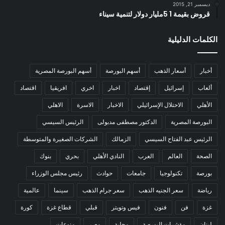
ديسمبر 21, 2015
قروض بقيمة 1 5مليار دولار لتنمية سيناء
الكلمات الدليلية
أخبار
أسعار الذهب
أسهم البورصة
أسهم البورصة المصرية
ألعاب
إسرائيل
إقتصاد
اخبار
اخري
افريقيا
اقتصاد
الأهلي
الاحتلال الإسرائيلي
الاخبار
الاسرة
الاهلي
البورصة المصرية
الدكتور مصطفى مدبولى
الرئيس السيسي
الرئيس عبد الفتاح السيسي
الزمالك
الشركات الصغيرة والمتوسطة
الصحة
العالم
العرب
النادي الأهلي
بحري
بنوك
بورصة
تكنولوجيا
جامعات
حوادث
رئيس مجلس الوزراء
رياضة
سعر الجنيه الذهب
سعر جرام الذهب
سينما
عالمية
غزة
فن
فنون
فيس وتويتر
قبلي
قطاع غزة
كورة
لبنان
مؤشرات البورصة
محلية
مصر
منوعات