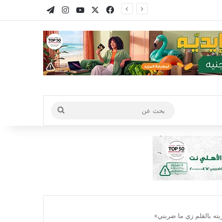
X
فيسبوك
يوتيوب
انستقرام
تيلقرام
بحث
عن
بته بالقلم زي ما ضربني»