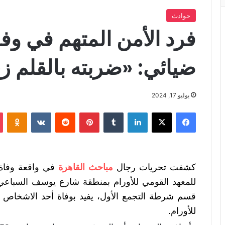
حوادث
فرد الأمن المتهم في وفا
ضيائي: «ضربته بالقلم ز
يوليو 17, 2024
فيسبوك
X
لينكدإن
‏Tumblr
بينتيريست
‏Reddit
‏VKontakte
Odnoklassniki
كشفت تحريات رجال
مباحث القاهرة
في واقعة وفاة
للمعهد القومي للأورام بمنطقة شارع يوسف السباعي با
قسم شرطة التجمع الأول، يفيد بوفاة أحد الاشخاص ب
للأورام.