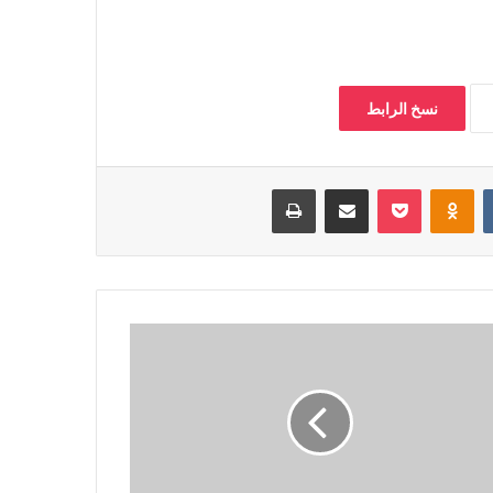
نسخ الرابط
‏VKontakte
Odnoklassniki
بوكيت
مشاركة عبر البريد
طباعة