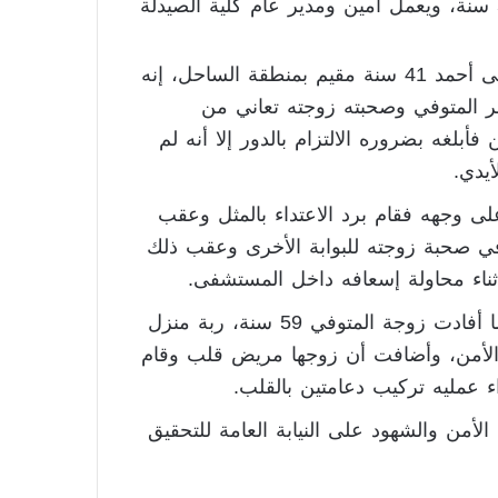
وأضافت التحريات أن المتوفي يدعي تامر ضيائي، 59 سنة، ويعمل أمين ومدير عام كلية الصيدلة
وقال فرد الأمن الاداري بالمعهد القومي للأورام ويدعى أحمد 41 سنة مقيم بمنطقة الساحل، إنه
ضر المتوفي وصحبته زوجته تعاني من
بلغه بضروره الالتزام بالدور إلا أنه لم
أيدي.
ى وجهه فقام برد الاعتداء بالمثل وعقب
وفي صحبة زوجته للبوابة الأخرى وعقب ذلك
أثناء محاولة إسعافه داخل المستشفى.
تابعت التحريات الاولية وجود شهود على الواقعة بينما أفادت زوجة المتوفي 59 سنة، ربة منزل
د الأمن، وأضافت أن زوجها مريض قلب وقام
الأمن والشهود على النيابة العامة للتحقيق