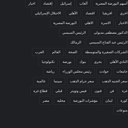
أسهم البورصة المصرية
ألعاب
إسرائيل
إقتصاد
اخبار
اخري
افريقيا
اقتصاد
الأهلي
الاحتلال الإسرائيلي
الاخبار
الاسرة
الاهلي
البورصة المصرية
الدكتور مصطفى مدبولى
الرئيس السيسي
الرئيس عبد الفتاح السيسي
الزمالك
الشركات الصغيرة والمتوسطة
الصحة
العالم
العرب
النادي الأهلي
بحري
بنوك
بورصة
تكنولوجيا
جامعات
حوادث
رئيس مجلس الوزراء
رياضة
سعر الجنيه الذهب
سعر جرام الذهب
سينما
عالمية
غزة
فن
فنون
فيس وتويتر
قبلي
قطاع غزة
كورة
لبنان
مؤشرات البورصة
محلية
مصر
منوعات