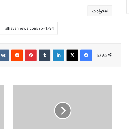
حوادث
فيسبوك
X
لينكدإن
‏Tumblr
بينتيريست
‏Reddit
شاركها