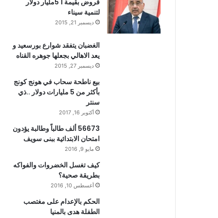
قروض بقيمة 1 5مليار دولار
لتنمية سيناء
ديسمبر 21, 2015
الغضبان يتفقد شوارع بورسعيد و
يعد الاهالي بجعلها جوهره القناه
ديسمبر 27, 2015
بيع ناطحة سحاب في هونج كونج
بأكثر من 5 مليارات دولار ..ذي
سنتر
أكتوبر 16, 2017
56673 ألف طالباً وطالبة يؤدون
امتحان الابتدائية ببنى سويف
مايو 9, 2016
كيف تغسل الخضروات والفواكه
بطريقة صحية؟
أغسطس 10, 2016
الحكم بالإعدام على مغتصب
الطفلة هدى بالمنيا