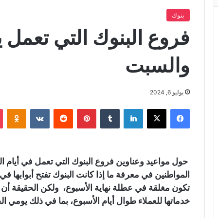
بنوك
فروع البنوك التي تعمل 
والسبت
يوليو 6, 2024
فيسبوك
X
لينكدإن
‏Tumblr
بينتيريست
‏Reddit
‏VKontakte
Odnoklassniki
المواطنين في معرفة ما إذا كانت البنوك تفتح أبوابها في
تكون مغلقة في عطلة نهاية الأسبوع، ولكن الحقيقة أن ه
خدماتها للعملاء طوال أيام الأسبوع، بما في ذلك يومي ا