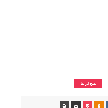
نسخ الرابط
‏VKontakte
Odnoklassniki
بوكيت
مشاركة عبر البريد
طباعة