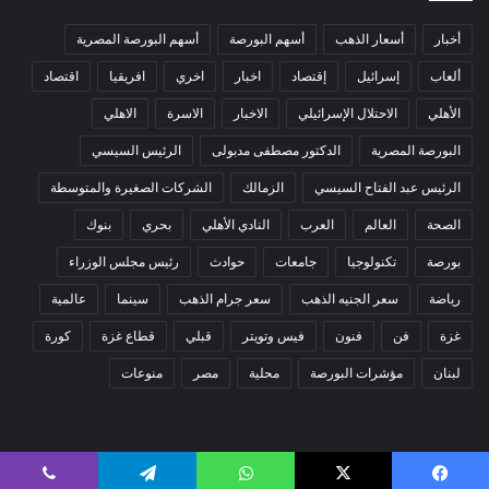
أخبار
أسعار الذهب
أسهم البورصة
أسهم البورصة المصرية
ألعاب
إسرائيل
إقتصاد
اخبار
اخري
افريقيا
اقتصاد
الأهلي
الاحتلال الإسرائيلي
الاخبار
الاسرة
الاهلي
البورصة المصرية
الدكتور مصطفى مدبولى
الرئيس السيسي
الرئيس عبد الفتاح السيسي
الزمالك
الشركات الصغيرة والمتوسطة
الصحة
العالم
العرب
النادي الأهلي
بحري
بنوك
بورصة
تكنولوجيا
جامعات
حوادث
رئيس مجلس الوزراء
رياضة
سعر الجنيه الذهب
سعر جرام الذهب
سينما
عالمية
غزة
فن
فنون
فيس وتويتر
قبلي
قطاع غزة
كورة
لبنان
مؤشرات البورصة
محلية
مصر
منوعات