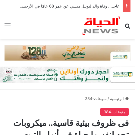
عاجل.. وفاة والد ليونيل ميسي عن عمر 68 عامًا في الأرجنتين
بحث عن
الق
الرئيسية
/
منوعات-384
منوعات-384
فى ظروف بيئية قاسية.. ميكروبات
تجد لنفسها حياة في أنهار التبت