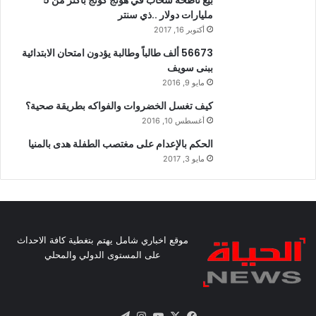
بيع ناطحة سحاب في هونج كونج بأكثر من 5
مليارات دولار ..ذي سنتر
أكتوبر 16, 2017
56673 ألف طالباً وطالبة يؤدون امتحان الابتدائية
ببنى سويف
مايو 9, 2016
كيف تغسل الخضروات والفواكه بطريقة صحية؟
أغسطس 10, 2016
الحكم بالإعدام على مغتصب الطفلة هدى بالمنيا
مايو 3, 2017
موقع اخباري شامل يهتم بتغطية كافة الاحداث
على المستوى الدولي والمحلي