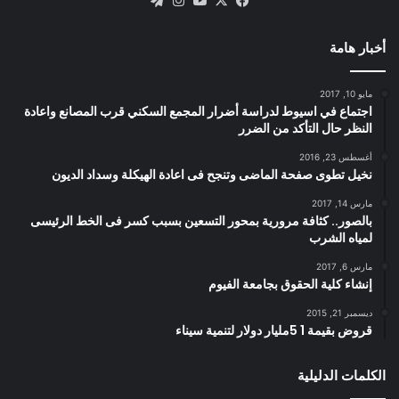
X
فيسبوك
يوتيوب
انستقرام
تيلقرام
أخبار هامة
مايو 10, 2017
اجتماع في اسيوط لدراسة أضرار المجمع السكني قرب المصانع واعادة
النظر حال التأكد من الضرر
أغسطس 23, 2016
نخيل تطوى صفحة الماضى وتنجح فى اعادة الهيكلة وسداد الديون
مارس 14, 2017
بالصور.. كثافة مرورية بمحور التسعين بسبب كسر فى الخط الرئيسى
لمياه الشرب
مارس 6, 2017
إنشاء كلية الحقوق بجامعة الفيوم
ديسمبر 21, 2015
قروض بقيمة 1 5مليار دولار لتنمية سيناء
الكلمات الدليلية