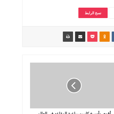
نسخ الرابط
‏VKontakte
Odnoklassniki
بوكيت
مشاركة عبر البريد
طباعة
أقوى وأسرع كابريو رباعية المقاعد في العالم