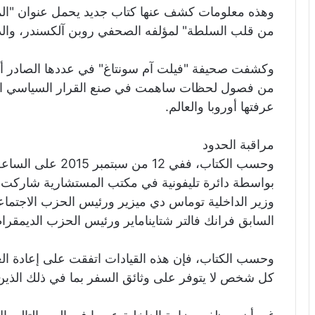
وهذه معلومات كشف عنها كتاب جديد يحمل عنوان "الم
من قلب السلطة" لمؤلفه الصحفي روبن آلكسندر، والذ
وكشفت صحيفة "فيلت آم سونتاغ" في عددها الصادر
من فصول لحظات ساهمت في صنع القرار السياسي الألم
عرفتها أوروبا والعالم.
مراقبة الحدود
وحسب الكتاب، ففي 2
بواسطة دائرة تليفونية في مكتب المستشارية شاركت فيه
وزير الداخلية توماس دي ميزير ورئيس الحزب الاجتم
السابق فرانك فالتر شتايناماير ورئيس الحزب الديمقراط
وحسب الكتاب، فإن هذه القيادات اتفقت على إعادة العم
كل شخص لا يتوفر على وثائق السفر بما في ذلك الذين