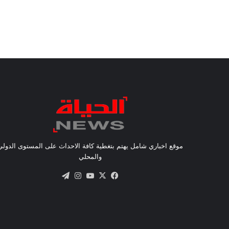
موقع اخباري شامل يهتم بتغطية كافة الاحداث على المستوى الدولي
والمحلي
X
فيسبوك
يوتيوب
انستقرام
تيلقرام