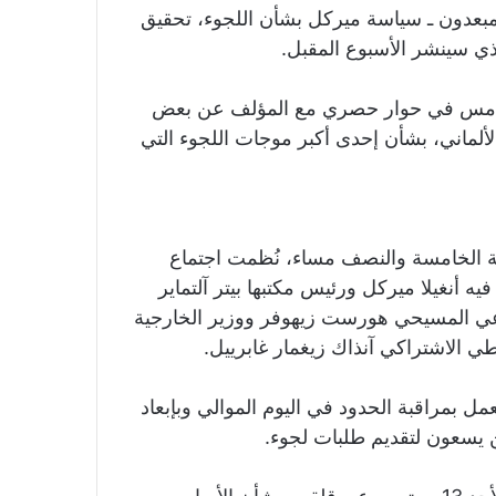
بعدون ـ سياسة ميركل بشأن اللجوء، تحقيق
ي سينشر الأسبوع المقبل.
 أمس في حوار حصري مع المؤلف عن بعض
اني، بشأن إحدى أكبر موجات اللجوء التي
1 من سبتمبر 2015 على الساعة الخامسة والنصف مساء، نُظمت اجتماع
 أنغيلا ميركل ورئيس مكتبها بيتر آلتماير
اعي المسيحي هورست زيهوفر ووزير الخارجية
ي الاشتراكي آنذاك زيغمار غابرييل.
ل بمراقبة الحدود في اليوم الموالي وبإبعاد
 يسعون لتقديم طلبات لجوء.