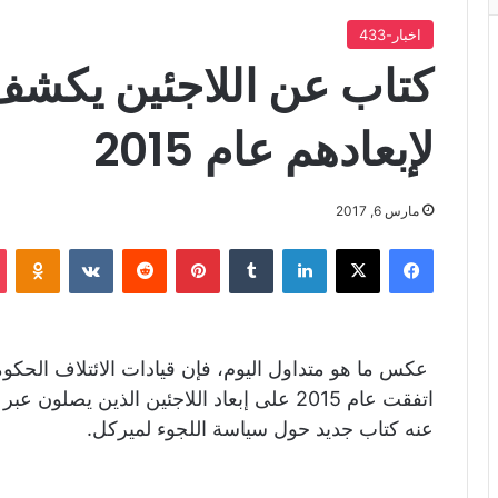
اخبار-433
كتاب عن اللاجئين يكشف
لإبعادهم عام 2015
مارس 6, 2017
فيسبوك
X
لينكدإن
‏Tumblr
بينتيريست
‏Reddit
‏VKontakte
Odnoklassniki
عكس ما هو متداول اليوم، فإن قيادات الائتلاف الحكوم
اتفقت عام 2015 على إبعاد اللاجئين الذين ي
عنه كتاب جديد حول سياسة اللجوء لميركل.