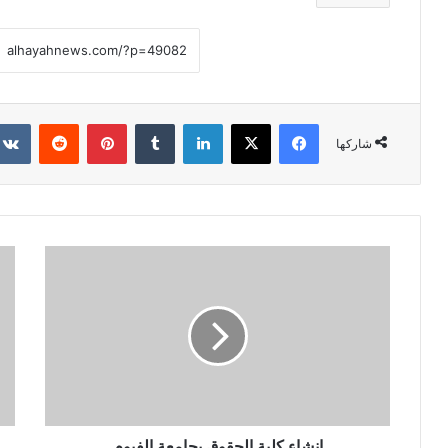
فيسبوك
X
لينكدإن
‏Tumblr
بينتيريست
‏Reddit
شاركها
إنشاء كلية الحقوق بجامعة الفيوم