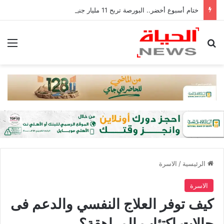
ختام أسبوع أخضر.. البورصة تربح 11 مليار جنيه ورأس المال يكسر 4.1 تريليون
بحث عن
الق
الرئيسية
/
الاسرة
الاسرة
كيف توفر العلاج النفسي والدعم فى
حالات اكتئاب المراهقة؟