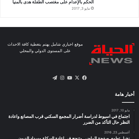
الحكم بالإعدام على مغتصب الطفلة هدى بالمنيا
مايو 3, 2017
موقع اخباري شامل يهتم بتغطية كافة الاحداث
على المستوى الدولي والمحلي
X
فيسبوك
يوتيوب
انستقرام
تيلقرام
أخبار هامة
مايو 10, 2017
اجتماع في اسيوط لدراسة أضرار المجمع السكني قرب المصانع واعادة
النظر حال التأكد من الضرر
أغسطس 23, 2016
نخيل تطوى صفحة الماضى وتنجح فى اعادة الهيكلة وسداد الديون