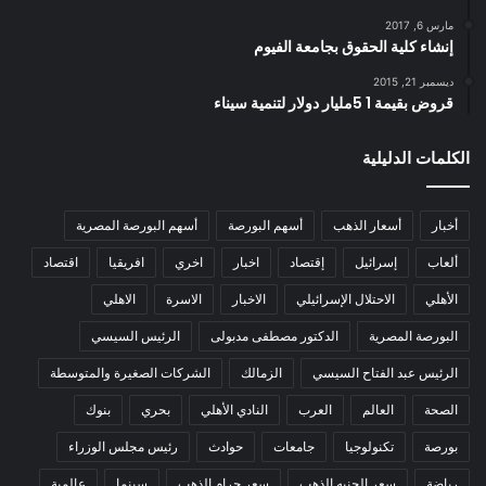
مارس 6, 2017
إنشاء كلية الحقوق بجامعة الفيوم
ديسمبر 21, 2015
قروض بقيمة 1 5مليار دولار لتنمية سيناء
الكلمات الدليلية
أخبار
أسعار الذهب
أسهم البورصة
أسهم البورصة المصرية
ألعاب
إسرائيل
إقتصاد
اخبار
اخري
افريقيا
اقتصاد
الأهلي
الاحتلال الإسرائيلي
الاخبار
الاسرة
الاهلي
البورصة المصرية
الدكتور مصطفى مدبولى
الرئيس السيسي
الرئيس عبد الفتاح السيسي
الزمالك
الشركات الصغيرة والمتوسطة
الصحة
العالم
العرب
النادي الأهلي
بحري
بنوك
بورصة
تكنولوجيا
جامعات
حوادث
رئيس مجلس الوزراء
رياضة
سعر الجنيه الذهب
سعر جرام الذهب
سينما
عالمية