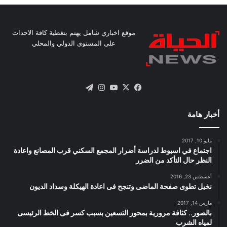
موقع اخباري شامل يهتم بتغطية كافة الاحداث
على المستوى الدولي والمحلي
X
فيسبوك
يوتيوب
انستقرام
تيلقرام
أخبار هامة
مايو 10, 2017
اجتماع في اسيوط لدراسة أضرار المجمع السكني قرب المصانع واعادة
النظر حال التأكد من الضرر
أغسطس 23, 2016
نخيل تطوى صفحة الماضى وتنجح فى اعادة الهيكلة وسداد الديون
مارس 14, 2017
بالصور.. كثافة مرورية بمحور التسعين بسبب كسر فى الخط الرئيسى
لمياه الشرب