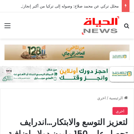
محلل تركي عن محمد صلاح: وصوله إلى تركيا من أكبر إنجازات البلاد
بحث عن
الق
الرئيسية
/
اخري
اخري
لتعزيز التوسع والابتكار…اندرايف
تحصل على 150 مليون دولار إضافية