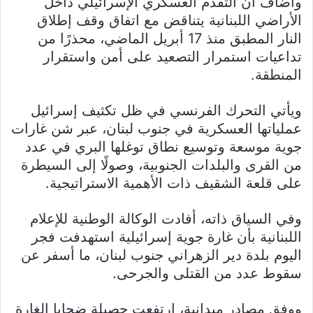
وأضاف أن التقدم العسكري الإسرائيلي داخل
الأراضي اللبنانية يتناقض مع اتفاق وقف إطلاق
النار المطبق منذ 17 أبريل الماضي، محذرًا من
تداعيات استمرار التصعيد على أمن واستقرار
المنطقة.
ويأتي التحرك الفرنسي في ظل تكثيف إسرائيل
عملياتها العسكرية في جنوب لبنان، عبر شن غارات
جوية موسعة وتوسيع نطاق توغلها البري في عدد
من القرى والبلدات الجنوبية، وصولًا إلى السيطرة
على قلعة الشقيف ذات الأهمية الاستراتيجية.
وفي السياق ذاته، أفادت الوكالة الوطنية للإعلام
اللبنانية بأن غارة جوية إسرائيلية استهدفت فجر
اليوم بلدة دير الزهراني جنوب لبنان، ما أسفر عن
سقوط عدد من القتلى والجرحى.
ووفق مصادر ميدانية، ارتفعت حصيلة ضحايا الغارة