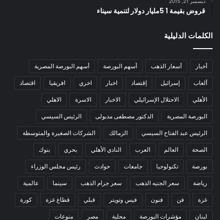
ديسمبر 21, 2015
قروض بقيمة 1 5مليار دولار لتنمية سيناء
الكلمات الدليلية
أخبار
أسعار الذهب
أسهم البورصة
أسهم البورصة المصرية
ألعاب
إسرائيل
إقتصاد
اخبار
اخري
افريقيا
اقتصاد
الأهلي
الاحتلال الإسرائيلي
الاخبار
الاسرة
الاهلي
البورصة المصرية
الدكتور مصطفى مدبولى
الرئيس السيسي
الرئيس عبد الفتاح السيسي
الزمالك
الشركات الصغيرة والمتوسطة
الصحة
العالم
العرب
النادي الأهلي
بحري
بنوك
بورصة
تكنولوجيا
جامعات
حوادث
رئيس مجلس الوزراء
رياضة
سعر الجنيه الذهب
سعر جرام الذهب
سينما
عالمية
غزة
فن
فنون
فيس وتويتر
قبلي
قطاع غزة
كورة
لبنان
مؤشرات البورصة
محلية
مصر
منوعات