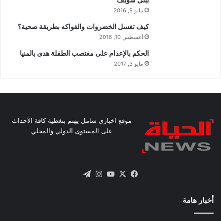
ببنى سويف
مايو 9, 2016
كيف تغسل الخضروات والفواكه بطريقة صحية؟
أغسطس 10, 2016
الحكم بالإعدام على مغتصب الطفلة هدى بالمنيا
مايو 3, 2017
موقع اخباري شامل يهتم بتغطية كافة الاحداث
على المستوى الدولي والمحلي
X
فيسبوك
يوتيوب
انستقرام
تيلقرام
أخبار هامة