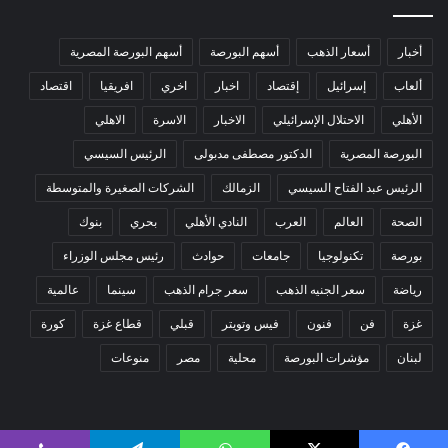
أخبار
أسعار الذهب
أسهم البورصة
أسهم البورصة المصرية
ألعاب
إسرائيل
إقتصاد
اخبار
اخري
افريقيا
اقتصاد
الأهلي
الاحتلال الإسرائيلي
الاخبار
الاسرة
الاهلي
البورصة المصرية
الدكتور مصطفى مدبولى
الرئيس السيسي
الرئيس عبد الفتاح السيسي
الزمالك
الشركات الصغيرة والمتوسطة
الصحة
العالم
العرب
النادي الأهلي
بحري
بنوك
بورصة
تكنولوجيا
جامعات
حوادث
رئيس مجلس الوزراء
رياضة
سعر الجنيه الذهب
سعر جرام الذهب
سينما
عالمية
غزة
فن
فنون
فيس وتويتر
قبلي
قطاع غزة
كورة
لبنان
مؤشرات البورصة
محلية
مصر
منوعات