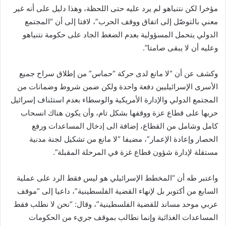
مؤخرا لكن نتنياهو لم يرد عليه حتى اللحظة، وهذا دليل على أنه غير
معني بالتوصّل إلى اتفاق ووقف الحرب”، لافتا إلى أن “المجتمع
الدولي يتحمل المسؤولية بعدم الضغط الجاد على حكومة نتنياهو
وعليه أن لا يبقى صامتا”.
وكشف عن أن “لا مانع لدى حركة “حماس” من إطلاق سراح جميع
الأسرى الإسرائيليين دفعة واحدة ولكن ضمن شروط وضمانات من
المجتمع الدولي والإدارة الأمريكية والوسطاء بعدم استئناف إسرائيل
حربها على قطاع عزة ووقفها بشكل تام، وأن يكون هناك انسحاب
كامل وشامل من القطاع، إضافة الى إدخال المساعدات ورفع
الحصار وإعادة الإعمار”، مضيفا “لا مانع من تشكيل لجنة مدنية
مستقلة لإدارة شؤون قطاع غزة في المرحلة المقبلة”.
واعتبر طه أن “المخطط الإسرائيلي هو ليس فقط الرد على عملية
السابع من أكتوبر بل لإنهاء القضية الفلسطينية”، داعيا إلى “موقف
عربي موحد مساند للقضية الفلسطينية”، وقال: “نحن لا نطلب فقط
المساعدات الغذائية وإنما نطالب بموقف جريء من الحكومات