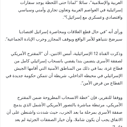
العربية والإسلامية”، سائلا “لماذا حتى اللحظة يوجد سفارات
إسرائيلية في العواصم العربية وتعاون تجاري وأمني وسياسي
واقتصادي وعسكري مع إسرائيل؟”.
ورأى أنه “في حال قطع العلاقات ومحاصرة إسرائيل اقتصاديا
سيرضخ نتنياهو للأمر الواقع ويوقف المجازر وحرب الإبادة الجماعية”.
وذكرت القناة 12 الإسرائيلية، أمس الاثنين، أن “المقترح الأمريكي
لصفقة الأسرى يتضمن بندا يقضي بانسحاب إسرائيلي كامل من
قطاع غزة، بما في ذلك من المناطق الأمنية التي أقامها الجيش
الإسرائيلي في محيطه الداخلي، شريطة أن تتمكن حكومة جديدة في
القطاع من فرض الأمن”.
ووفقا للتقرير، فإن “خطة الانسحاب المطروحة ضمن المقترح
الأمريكي، مرتبطة مباشرة بالتصور الأمريكي الأشمل الذي يدمج
صفقة الأسرى بمرحلة ما بعد الحرب، حيث شددت واشنطن على أن
الاتفاق يجب أن يكون شاملا، وأن خيار الصفقات الجزئية لم يعد
قائما”.