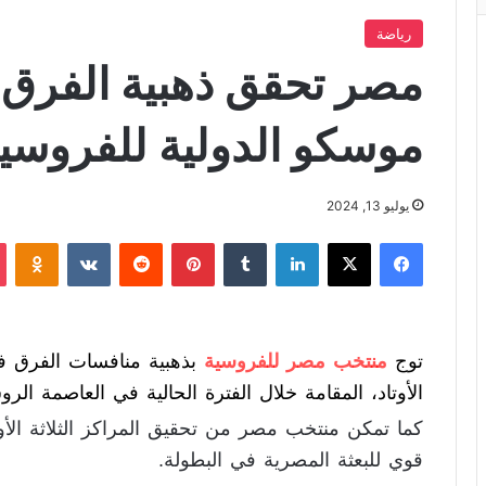
رياضة
مصر تحقق ذهبية الفرق 
موسكو الدولية للفروسي
يوليو 13, 2024
فيسبوك
X
لينكدإن
‏Tumblr
بينتيريست
‏Reddit
‏VKontakte
Odnoklassniki
توج
منتخب مصر للفروسية
الأوتاد، المقامة خلال الفترة الحالية في العاصمة الرو
كما تمكن منتخب مصر من تحقيق المراكز الثلاثة الأو
قوي للبعثة المصرية في البطولة.