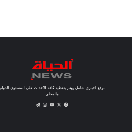
موقع اخباري شامل يهتم بتغطية كافة الاحداث على المستوى الدولي
والمحلي
X
فيسبوك
يوتيوب
انستقرام
تيلقرام