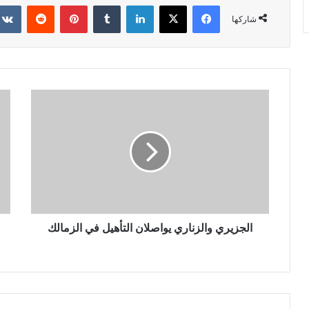
فيسبوك
X
لينكدإن
‏Tumblr
بينتيريست
‏Reddit
شاركها
الجزيري والزناري يواصلان التأهيل في الزمالك