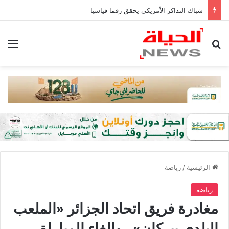
شباك التذاكر الأمريكي يحقق رقما قياسيا
بحث عن
الق
الرئيسية
/
رياضة
رياضة
مغادرة فريق اتحاد الجزائر «الملعب
البلدي ببركان».. وإلغاء المباراة