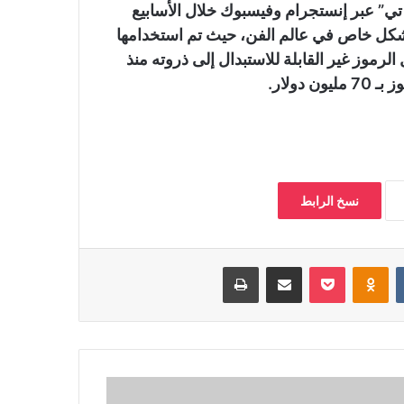
ي” عبر إنستجرام وفيسبوك خلال الأسابيع
 بشكل خاص في عالم الفن، حيث تم استخدامها
وز غير القابلة للاستبدال إلى ذروته منذ
ولار.
نسخ الرابط
‏VKontakte
Odnoklassniki
بوكيت
مشاركة عبر البريد
طباعة