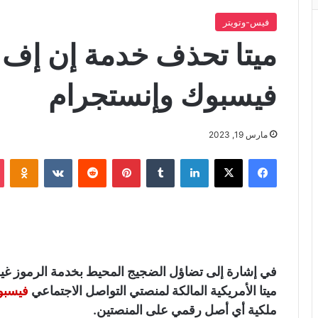
فيس-وتويتر
ميتا تحذف خدمة إن إف
فيسبوك وإنستجرام
مارس 19, 2023
فيسبوك
X
لينكدإن
‏Tumblr
بينتيريست
‏Reddit
‏VKontakte
Odnoklassniki
في إشارة إلى تضاؤل الضجيج المحيط بخدمة الرموز غير
ميتا الأمريكية المالكة لمنصتي التواصل الاجتماعي
فيسبو
ملكية أي أصل رقمي على المنصتين.