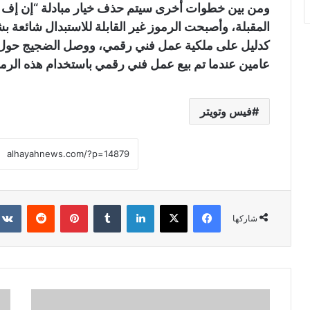
ومن بين خطوات أخرى سيتم حذف خيار مبادلة “إن إف ت
المقبلة، وأصبحت الرموز غير القابلة للاستبدال شائعة
كدليل على ملكية عمل فني رقمي، ووصل الضجيج حول الرم
عامين عندما تم بيع عمل فني رقمي باستخدام هذه الرموز بـ 70 مليون د
فيس وتويتر
فيسبوك
X
لينكدإن
‏Tumblr
بينتيريست
‏Reddit
شاركها