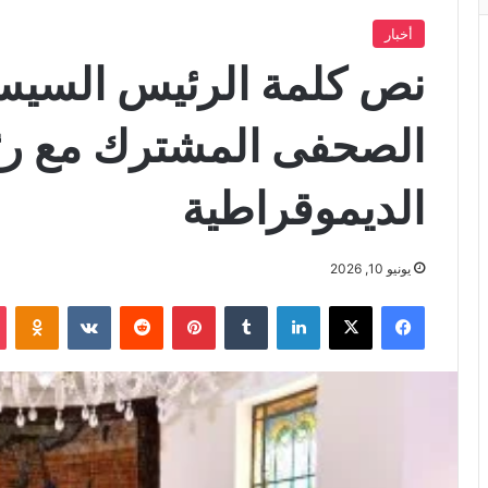
أخبار
نص كلمة الرئيس السيس
الصحفى المشترك مع رئ
الديموقراطية
يونيو 10, 2026
فيسبوك
X
لينكدإن
بينتيريست
iki