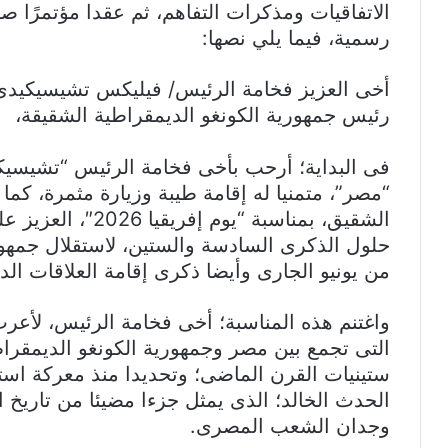
الاتفاقيات ومذكرات التفاهم، ثم عقدا مؤتمرًا صح
رسمية، فيما يلي نصها:
أخى العزيز فخامة الرئيس/ فيليكس تشيسيكيدى
رئيس جمهورية الكونغو الديمقراطية الشقيقة،
فى البداية؛ أرحب بأخى فخامة الرئيس “تشيسيكي
“مصر”، متمنيا له إقامة طيبة وزيارة مثمرة، كم
الشقيق، بمناسبة “يو
حلول الذكرى السادسة والستين، لاستقلال جمهوري
من يونيو الجارى وأيضا ذكرى إقامة العلاقات الدبل
واغتنم هذه المناسبة؛ أخى فخامة الرئيس، لأعرب 
التى تجمع بين مصر وجمهورية الكونغو الديمقراطي
الحدث الخالد؛ الذى يمثل جزءا مضيئا من تاريخ ا
وجدان الشعب المصرى.