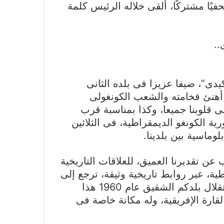
فيًا مشتركًا، ألقى خلاله الرئيس كلمة
..
دى”، ضيفا عزيزا فى بلده الثانى
ا أهنئ فخامته والشعب الكونغولى
م إفريقيا 2026″، العزيز على قلوبنا جميعا، وكذا بمناسبة قرب
ة الكونغو الديمقراطية، فى الثلاثين
وماسية بين بلدينا.
عن تقديرنا العميق، للعلاقات التاريخية
ة، عبر روابط تاريخية وثيقة، ترجع إلى
ستينيات القرن الماضى؛ وتحديدا منذ معركة استقلال بلدكم الشقيق عام 1960 هذا
لقارة الإفريقية، وله مكانة خاصة فى