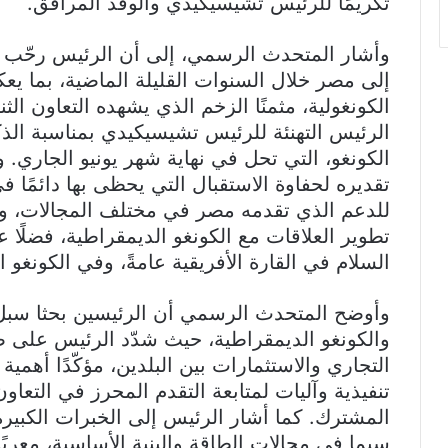
تكريمًا للرئيس تشيسيكيدي والوفد المرافق.
وأشار المتحدث الرسمي، إلى أن الرئيس رحّب ب
إلى مصر خلال السنوات القليلة الماضية، بما يع
الكونغولية، مثمنًا الزخم الذي يشهده التعاون الثن
الرئيس التهنئة للرئيس تشيسيكيدي بمناسبة الذ
الكونغو، التي تحل في نهاية شهر يونيو الجاري.
تقديره لحفاوة الاستقبال التي يحظى بها دائمًا في 
للدعم الذي تقدمه مصر في مختلف المجالات، و
تطوير العلاقات مع الكونغو الديمقراطية، فضلًا 
السلام في القارة الأفريقية عامةً، وفي الكونغو 
وأوضح المتحدث الرسمي أن الرئيسين بحثا سبل تع
والكونغو الديمقراطية، حيث شدّد الرئيس على ض
التجاري والاستثمارات بين البلدين، مؤكّدًا أهمي
تنفيذية وآليات لمتابعة التقدم المحرز في التعاو
المشترك. كما أشار الرئيس إلى الخبرات الكبيرة 
سيما في مجالات الطاقة والبنية الأساسية، معرب