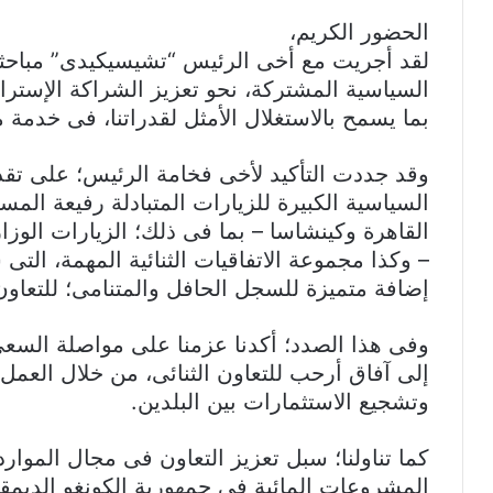
الحضور الكريم،
لقد أجريت مع أخى الرئيس “تشيسيكيدى” مباحثات
السياسية المشتركة، نحو تعزيز الشراكة الإسترا
بما يسمح بالاستغلال الأمثل لقدراتنا، فى خدمة 
وقد جددت التأكيد لأخى فخامة الرئيس؛ على تقدير
السياسية الكبيرة للزيارات المتبادلة رفيعة المس
القاهرة وكينشاسا – بما فى ذلك؛ الزيارات الوزاري
– وكذا مجموعة الاتفاقيات الثنائية المهمة، التى ش
إضافة متميزة للسجل الحافل والمتنامى؛ للتعاون ا
وفى هذا الصدد؛ أكدنا عزمنا على مواصلة السعى ال
إلى آفاق أرحب للتعاون الثنائى، من خلال العمل 
وتشجيع الاستثمارات بين البلدين.
كما تناولنا؛ سبل تعزيز التعاون فى مجال الموار
المشروعات المائية فى جمهورية الكونغو الديمقر