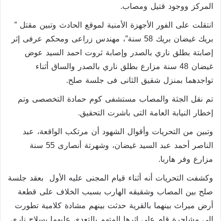
المركز ووجود قتيل ومصاب.
انتقلت على الفور الأجهزة الأمنية لموقع الحادث وتبين مقتل ”
بريك غيضان بريك 58 سنة”، مهندس زراعى ومحكم عرفى إثر
إصابتة بطلق ناري بالصدر وإصابة ثروت احمد السيد عوض
غيضان 48 سنة مزارع بطلق ناري بالصدر والساق أثناء
تواجدهما بمنزل شقيق الثانى فى جلسة صلح.
تم نقل الجثة والمصاب مستشفى كوم حمادة التخصصى وتم
إخطار النيابة العامة التى باشرت التحقيق.
وتبين من التحريات وأقوال الشهود أن مرتكب الواقعة، عبد
الناصر أحمد عبد السيد غيضان، وشهرتة أنصارى 55 سنة
مزارع وفر هاربا.
وكشفت التحريات أنه أثناء قيام المجنى عليه الأول بعقد جلسة
صلح بين المصاب وشقيقه الهارب بسبب الخلاف على قطعة
أرض ميراث بينهما بالقرية حدثت بينهم مشادة كلامية تطورت
إلى مشاجرة قام على إثرها المتهم بالتعدى عليهما بسلاح ناري