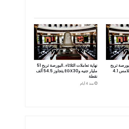
نهاية تعاملات الثلاثاء..البورصة تربح 51
بورصة تربح
مليار جنيه وEGX30 يتجاوز 54.5 ألف
18 مليار جنيه برأس مال يلامس 4.1
نقطة
منذ 4 أيام