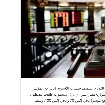
الثلاثاء، منتصف جلسات الأسبوع، إذ تراجع المؤشر
ي الدولي-مصر (سي أي بي)، ومجموعة طلعت مصطفى
القابضة، والشرقية إيسترن كومباني، وبالم هيلز للتعمير، فيما ارتفع مؤشرا إيجي إكس 70 وإيجي إكس 100، وسط