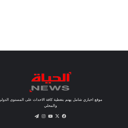
موقع اخباري شامل يهتم بتغطية كافة الاحداث على المستوى الدولي
والمحلي
X
فيسبوك
يوتيوب
انستقرام
تيلقرام