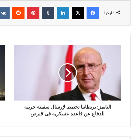
فيسبوك
X
لينكدإن
بينتيريست
شاركها
التايمز: بريطانيا تخطط لإرسال سفينة حربية
للدفاع عن قاعدة عسكرية فى قبرص