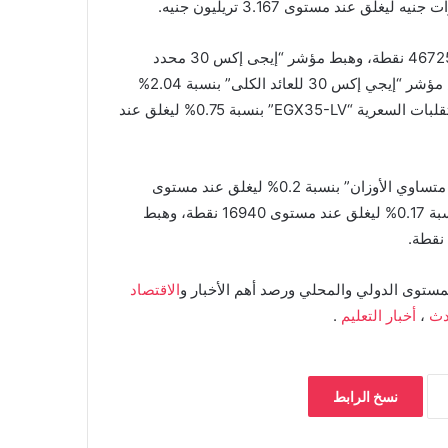
تراجع مؤشر “إيجي إكس 30” بنسبة 2.03% ليغلق عند مستوى 46725 نقطة، وهبط مؤشر “إيجى إكس 30 محدد
الأوزان” بنسبة 1.63% ليغلق عند مستوى 56877 نقطة، وانخفض مؤشر “إيجي إكس 30 للعائد الكلى” بنسبة 2.04%
ليغلق عند مستوى 21242 نقطة، وزاد مؤشر الأسهم منخفضة التقلبات السعرية “EGX35-LV” بنسبة 0.75% ليغلق عند
فيما ارتفع مؤشر الشركات المتوسطة والصغيرة “إيجي إكس 70 متساوي الأوزان” بنسبة 0.2% ليغلق عند مستوى
11971 نقطة، وصعد مؤشر “إيجى إكس 100 متساوى الأوزان” بنسبة 0.17% ليغلق عند مستوى 16940 نقطة، وهبط
مستوى الدولي والمحلي ورصد أهم الأخبار و
الاقتصاد
دث
،
أخبار التعليم
.
نسخ الرابط