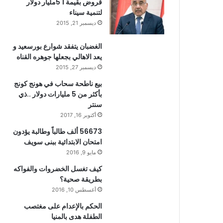
قروض بقيمة 1 5مليار دولار
لتنمية سيناء
ديسمبر 21, 2015
الغضبان يتفقد شوارع بورسعيد و
يعد الاهالي بجعلها جوهره القناه
ديسمبر 27, 2015
بيع ناطحة سحاب في هونج كونج
بأكثر من 5 مليارات دولار ..ذي
سنتر
أكتوبر 16, 2017
56673 ألف طالباً وطالبة يؤدون
امتحان الابتدائية ببنى سويف
مايو 9, 2016
كيف تغسل الخضروات والفواكه
بطريقة صحية؟
أغسطس 10, 2016
الحكم بالإعدام على مغتصب
الطفلة هدى بالمنيا