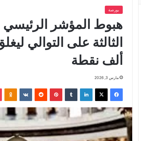
بورصة
هبوط المؤشر الرئيسي 
ألف نقطة
مارس 3, 2026
فيسبوك
X
لينكدإن
بينتيريست
iki