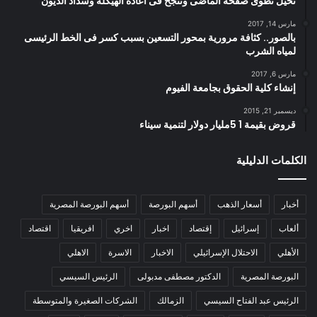
نخيل تطوى صفحة الماضى وتنجح فى اعادة الهيكلة وسداد الديون
مارس 14, 2017
بالصور.. كثافة مرورية بمحور التسعين بسبب كسر فى الخط الرئيسى
لمياه الشرب
مارس 6, 2017
إنشاء كلية الحقوق بجامعة الفيوم
ديسمبر 21, 2015
قروض بقيمة 1 5مليار دولار لتنمية سيناء
الكلمات الدليلية
أخبار
أسعار الذهب
أسهم البورصة
أسهم البورصة المصرية
ألعاب
إسرائيل
إقتصاد
اخبار
اخري
افريقيا
اقتصاد
الأهلي
الاحتلال الإسرائيلي
الاخبار
الاسرة
الاهلي
البورصة المصرية
الدكتور مصطفى مدبولى
الرئيس السيسي
الرئيس عبد الفتاح السيسي
الزمالك
الشركات الصغيرة والمتوسطة