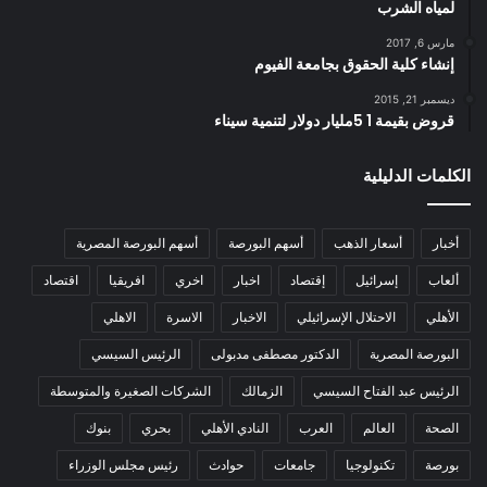
لمياه الشرب
مارس 6, 2017
إنشاء كلية الحقوق بجامعة الفيوم
ديسمبر 21, 2015
قروض بقيمة 1 5مليار دولار لتنمية سيناء
الكلمات الدليلية
أخبار
أسعار الذهب
أسهم البورصة
أسهم البورصة المصرية
ألعاب
إسرائيل
إقتصاد
اخبار
اخري
افريقيا
اقتصاد
الأهلي
الاحتلال الإسرائيلي
الاخبار
الاسرة
الاهلي
البورصة المصرية
الدكتور مصطفى مدبولى
الرئيس السيسي
الرئيس عبد الفتاح السيسي
الزمالك
الشركات الصغيرة والمتوسطة
الصحة
العالم
العرب
النادي الأهلي
بحري
بنوك
بورصة
تكنولوجيا
جامعات
حوادث
رئيس مجلس الوزراء