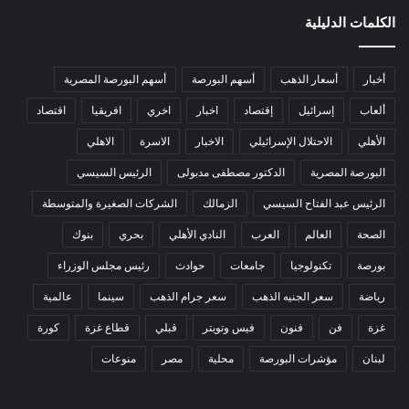
الكلمات الدليلية
أخبار
أسعار الذهب
أسهم البورصة
أسهم البورصة المصرية
ألعاب
إسرائيل
إقتصاد
اخبار
اخري
افريقيا
اقتصاد
الأهلي
الاحتلال الإسرائيلي
الاخبار
الاسرة
الاهلي
البورصة المصرية
الدكتور مصطفى مدبولى
الرئيس السيسي
الرئيس عبد الفتاح السيسي
الزمالك
الشركات الصغيرة والمتوسطة
الصحة
العالم
العرب
النادي الأهلي
بحري
بنوك
بورصة
تكنولوجيا
جامعات
حوادث
رئيس مجلس الوزراء
رياضة
سعر الجنيه الذهب
سعر جرام الذهب
سينما
عالمية
غزة
فن
فنون
فيس وتويتر
قبلي
قطاع غزة
كورة
لبنان
مؤشرات البورصة
محلية
مصر
منوعات