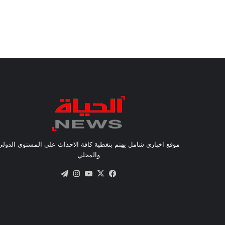
موقع اخباري شامل يهتم بتغطية كافة الاحداث على المستوى الدولي
والمحلي
X
فيسبوك
يوتيوب
انستقرام
تيلقرام