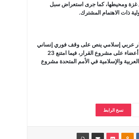
اع غزة ومحيطها، كما جرى استعراض سبل
ولية ذات الاهتمام المشترك.
رار عربي إسلامي ينص على وقف فوري إنساني
لإطلاق النار في غزة بأغلبية 153 عضو، فيما اعترض 10 أعضاء على مشروع القرار، فيما امتنع 23
ربية والإسلامية في الأمم المتحدة مشروع
نسخ الرابط
‏VKontakte
Odnoklassniki
بوكيت
مشاركة عبر البريد
طباعة