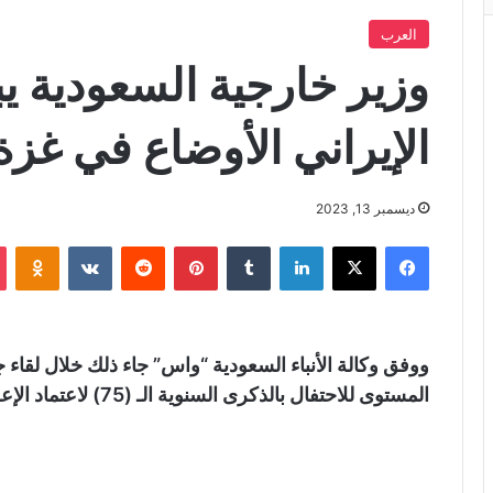
العرب
وزير خارجية السعودية ي
الإيراني الأوضاع في غزة
ديسمبر 13, 2023
فيسبوك
X
لينكدإن
‏Tumblr
بينتيريست
‏Reddit
‏VKontakte
Odnoklassniki
ووفق وكالة الأنباء السعودية “واس” جاء ذلك خلال لقا
المستوى للاحتفال بالذكرى السنوية الـ (75) لاعتماد الإعلان العالمي لحقوق الإنسان.