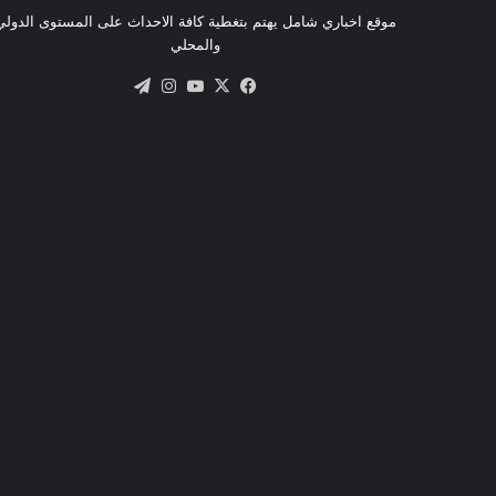
موقع اخباري شامل يهتم بتغطية كافة الاحداث على المستوى الدولي
والمحلي
X
فيسبوك
يوتيوب
انستقرام
تيلقرام