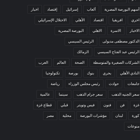
أسهم البورصة المصرية
ألعاب
إسرائيل
إقتصاد
اخبار
اخري
افريقيا
اقتصاد
الأهلي
الاحتلال الإسرائيلي
الاخبار
الاسرة
الاهلي
البورصة المصرية
الدكتور مصطفى مدبولى
الرئيس السيسي
الرئيس عبد الفتاح السيسي
الزمالك
الشركات الصغيرة والمتوسطة
الصحة
العالم
العرب
النادي الأهلي
بحري
بنوك
بورصة
تكنولوجيا
جامعات
حوادث
رئيس مجلس الوزراء
رياضة
سعر الجنيه الذهب
سعر جرام الذهب
سينما
عالمية
غزة
فن
فنون
فيس وتويتر
قبلي
قطاع غزة
كورة
لبنان
مؤشرات البورصة
محلية
مصر
منوعات