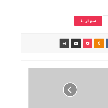
نسخ الرابط
‏VKontakte
Odnoklassniki
بوكيت
مشاركة عبر البريد
طباعة