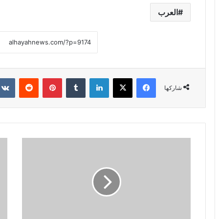
العرب
فيسبوك
X
لينكدإن
‏Tumblr
بينتيريست
‏Reddit
شاركها