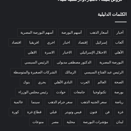
الكلمات الدليلية
أخبار
أسعار الذهب
أسهم البورصة
أسهم البورصة المصرية
ألعاب
إسرائيل
إقتصاد
اخبار
اخري
افريقيا
اقتصاد
الأهلي
الاحتلال الإسرائيلي
الاخبار
الاسرة
الاهلي
البورصة المصرية
الدكتور مصطفى مدبولى
الرئيس السيسي
الرئيس عبد الفتاح السيسي
الزمالك
الشركات الصغيرة والمتوسطة
الصحة
العالم
العرب
النادي الأهلي
بحري
بنوك
بورصة
تكنولوجيا
جامعات
حوادث
رئيس مجلس الوزراء
رياضة
سعر الجنيه الذهب
سعر جرام الذهب
سينما
عالمية
غزة
فن
فنون
فيس وتويتر
قبلي
قطاع غزة
كورة
لبنان
مؤشرات البورصة
محلية
مصر
منوعات