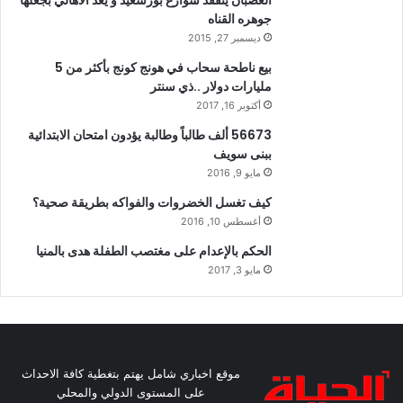
الغضبان يتفقد شوارع بورسعيد و يعد الاهالي بجعلها
جوهره القناه
ديسمبر 27, 2015
بيع ناطحة سحاب في هونج كونج بأكثر من 5
مليارات دولار ..ذي سنتر
أكتوبر 16, 2017
56673 ألف طالباً وطالبة يؤدون امتحان الابتدائية
ببنى سويف
مايو 9, 2016
كيف تغسل الخضروات والفواكه بطريقة صحية؟
أغسطس 10, 2016
الحكم بالإعدام على مغتصب الطفلة هدى بالمنيا
مايو 3, 2017
موقع اخباري شامل يهتم بتغطية كافة الاحداث
على المستوى الدولي والمحلي