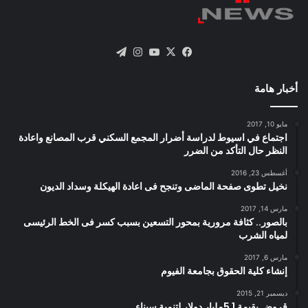
X
فيسبوك
يوتيوب
انستقرام
تيلقرام
أخبار هامة
مايو 10, 2017
اجتماع في اسيوط لدراسة أضرار المجمع السكني قرب المصانع واعادة
النظر حال التأكد من الضرر
أغسطس 23, 2016
نخيل تطوى صفحة الماضى وتنجح فى اعادة الهيكلة وسداد الديون
مارس 14, 2017
بالصور.. كثافة مرورية بمحور التسعين بسبب كسر فى الخط الرئيسى
لمياه الشرب
مارس 6, 2017
إنشاء كلية الحقوق بجامعة الفيوم
ديسمبر 21, 2015
قروض بقيمة 1 5مليار دولار لتنمية سيناء