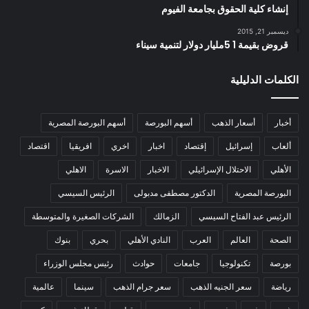
إنشاء كلية الحقوق بجامعة الفيوم
ديسمبر 21, 2015
قروض بقيمة 1 5مليار دولار لتنمية سيناء
الكلمات الدليلية
أخبار
أسعار الذهب
أسهم البورصة
أسهم البورصة المصرية
ألعاب
إسرائيل
إقتصاد
اخبار
اخري
افريقيا
اقتصاد
الأهلي
الاحتلال الإسرائيلي
الاخبار
الاسرة
الاهلي
البورصة المصرية
الدكتور مصطفى مدبولى
الرئيس السيسي
الرئيس عبد الفتاح السيسي
الزمالك
الشركات الصغيرة والمتوسطة
الصحة
العالم
العرب
النادي الأهلي
بحري
بنوك
بورصة
تكنولوجيا
جامعات
حوادث
رئيس مجلس الوزراء
رياضة
سعر الجنيه الذهب
سعر جرام الذهب
سينما
عالمية