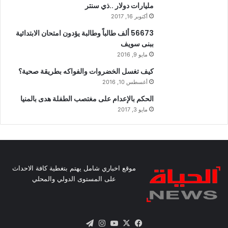
مليارات دولار ..ذي سنتر
أكتوبر 16, 2017
56673 ألف طالباً وطالبة يؤدون امتحان الابتدائية
ببنى سويف
مايو 9, 2016
كيف تغسل الخضروات والفواكه بطريقة صحية؟
أغسطس 10, 2016
الحكم بالإعدام على مغتصب الطفلة هدى بالمنيا
مايو 3, 2017
موقع اخباري شامل يهتم بتغطية كافة الاحداث
على المستوى الدولي والمحلي
X
فيسبوك
يوتيوب
انستقرام
تيلقرام