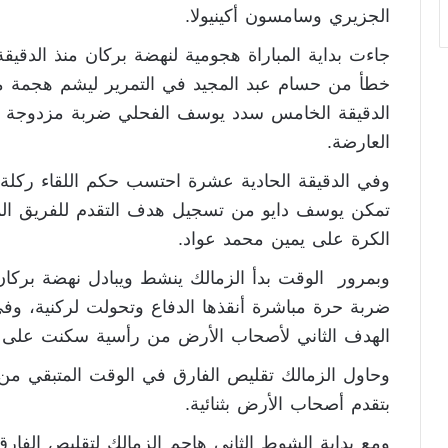
الجزيري وسامسون أكينيولا.
جاءت بداية المباراة هجومية لنهضة بركان منذ الدقيقة
خطأ من حسام عبد المجيد في التمرير ليشم هجمة م
الدقيقة الخامس سدد يوسف الفحلي ضربة مزدوجة م
العارضة.
وفي الدقيقة الحادية عشرة احتسب حكم اللقاء ركلة جز
تمكن يوسف دايو من تسجيل هدف التقدم للفريق الم
الكرة على يمين محمد عواد.
وبمرور الوقت بدأ الزمالك ينشط ويبادل نهضة بركا
الهدف الثاني لأصحاب الأرض من رأسية سكنت على 
وحاول الزمالك تقليص الفارق في الوقت المتبقي م
بتقدم أصحاب الأرض بثنائية.
ومع بداية الشوط الثاني هاجم الزمالك لتقليص الف