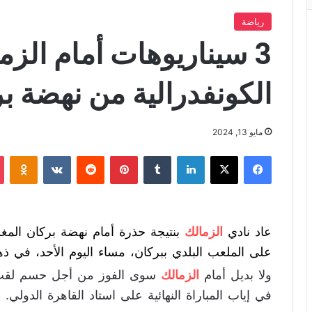
رياضة
3 سيناريوهات أمام ال
الكونفدرالية من نهضة ب
مايو 13, 2024
فيسبوك
X
لينكدإن
‏Tumblr
بينتيريست
‏Reddit
‏VKontakte
Odnoklassniki
عاد نادي
الزمالك
على الملعب البلدي ببركان، مساء اليوم الأحد، في ذها
ولا بديل أمام
الزمالك
سوى الفوز من أجل حسم لقب ا
في إياب المباراة النهائية على استاد القاهرة الدولي.