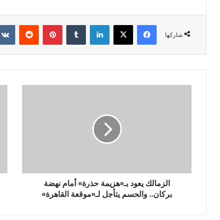
فيسبوك
X
لينكدإن
‏Tumblr
بينتيريست
‏Reddit
شاركها
الزمالك يعود بـ«هزيمة حذرة» أمام نهضة
بركان.. والحسم يتأجل لـ«موقعة القاهرة»