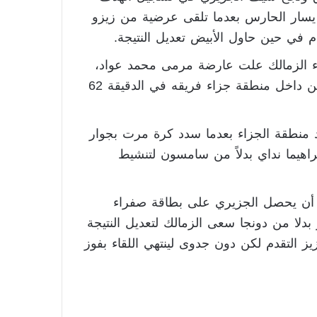
ة في الدقيقة 46 سكنت على يسار الحارس بعدما تلقى عرضية من زيزو
 في حين حاول الأبيض تعديل النتيجة.
 الزمالك علت عارضة مرمى محمد عواد،
قبل أن يتألق حارس الأبيض ويتصدى لتسديدة قوية من داخل منطقة جزاء فريقه في الدقيقة 62
على حدود منطقة الجزاء بعدما سدد كرة مرت بجوار
براهيما نداي بدلاً من سامسون لتنشيط
ل أن يحصل الجزيري على بطاقة صفراء
بدلا من دونجا سعى الزمالك لتعديل النتيجة
التقدم لكن دون جدوى لينتهي اللقاء بفوز