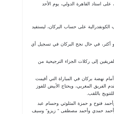
لى استاد القاهرة الدولي، يوم الأحد
الكونفدرالية على حساب البركان، ليستفيد
 أو أكثر، في حال نجح البركان في تسجيل أي
اء بفوز الزمالك 2-1، سيحتكم الفريقين إلى ركلات الجزاء الترجيحية من
ام نهضة بركان في المباراة التي أقيمت
دم الفريق المغربي، ويحتاج الأبيض للفوز
تتويج باللقب.
وأحمد فتوح و حمزة المثلوثي وحسام عبد
 وأحمد حمدي وأحمد مصطفى ” زيزو” وسيف