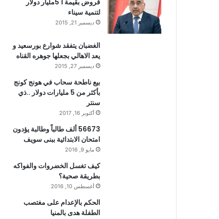
قروض بقيمة 1 5مليار دولار
لتنمية سيناء
ديسمبر 21, 2015
الغضبان يتفقد شوارع بورسعيد و
يعد الاهالي بجعلها جوهره القناه
ديسمبر 27, 2015
بيع ناطحة سحاب في هونج كونج
بأكثر من 5 مليارات دولار ..ذي
سنتر
أكتوبر 16, 2017
56673 ألف طالباً وطالبة يؤدون
امتحان الابتدائية ببنى سويف
مايو 9, 2016
كيف تغسل الخضروات والفواكه
بطريقة صحية؟
أغسطس 10, 2016
الحكم بالإعدام على مغتصب
الطفلة هدى بالمنيا